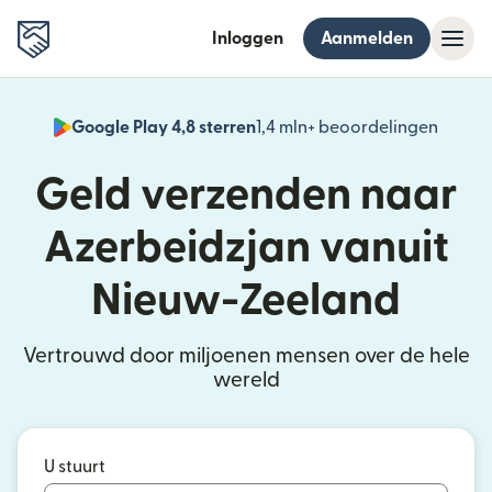
Inloggen
Aanmelden
Google Play 4,8 sterren
1,4 mln+ beoordelingen
(wordt
Geld verzenden naar
Azerbeidzjan vanuit
Nieuw-Zeeland
Vertrouwd door miljoenen mensen over de hele
wereld
U stuurt