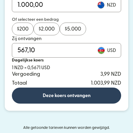
NZD
Of selecteer een bedrag
$
200
$
2.000
$
5.000
Zij ontvangen
USD
Dagelijkse koers
1 NZD = 0,5671 USD
Vergoeding
3,99 NZD
Totaal
1.003,99 NZD
Deze koers ontvangen
Alle getoonde tarieven kunnen worden gewijzigd.