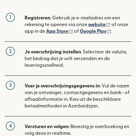
1
Registreren
. Gebruik je e-mailadres om een
(wordt geop
rekening te openen via onze
website
of onze
(wordt geopend in een nieuw
(wordt geo
app in de
App Store
of
Google Play
.
2
Je overschrijving instellen
. Selecteer de valuta,
het bedrag dat je wilt verzenden en de
leveringssnelheid.
3
Voer je overschrijvingsgegevens in:
Vul de naam
van je ontvanger, contactgegevens en bank- of
afhaalinformatie in. Kies uit de beschikbare
betaalmethoden in Azerbeidzjan.
4
Versturen en volgen:
Bevestig je overboeking en
volg deze in realtime.