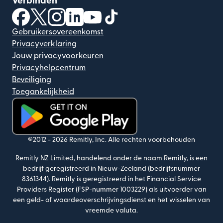
Verbinden
(wordt geopend in een nieuw venster)
(wordt geopend in een nieuw venster)
(wordt geopend in een nieuw venster)
(wordt geopend in een nieuw venster)
(wordt geopend in een nieuw ven
(wordt geopend in een nieuw
Gebruikersovereenkomst
Privacyverklaring
Jouw privacyvoorkeuren
Privacyhelpcentrum
Beveiliging
Toegankelijkheid
(wordt geopend in een nieuw venster)
©2012 -
2026
Remitly, Inc.
Alle rechten voorbehouden
Remitly NZ Limited, handelend onder de naam Remitly, is een
bedrijf geregistreerd in Nieuw-Zeeland (bedrijfsnummer
8361344). Remitly is geregistreerd in het Financial Service
Providers Register (FSP-nummer 1003229) als uitvoerder van
een geld- of waardeoverschrijvingsdienst en het wisselen van
vreemde valuta.