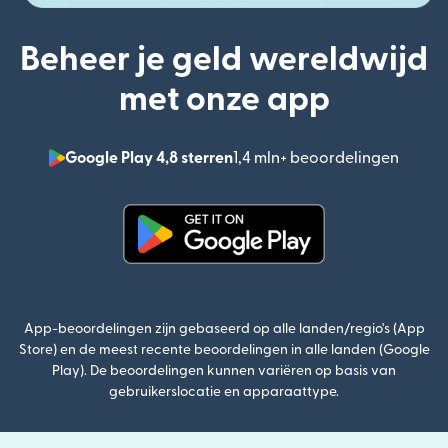
Beheer je geld wereldwijd
met onze app
Google Play 4,8 sterren
1,4 mln+ beoordelingen
(wordt
(wordt geopend in een nieuw v
App-beoordelingen zijn gebaseerd op alle landen/regio's (App
Store) en de meest recente beoordelingen in alle landen (Google
Play). De beoordelingen kunnen variëren op basis van
gebruikerslocatie en apparaattype.