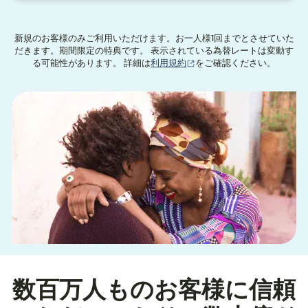
新規のお客様のみご利用いただけます。お一人様1回までとさせていた
だきます。期間限定の特典です。 表示されている為替レートは変動す
（別ウィンドウで開きます
る可能性があります。 詳細は
利用規約
をご確認ください。
数百万人ものお客様に信頼