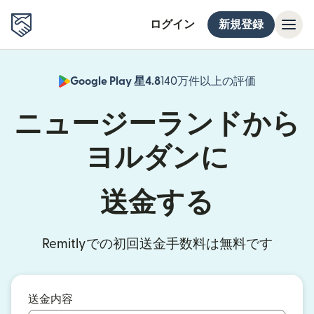
ログイン
新規登録
Google Play 星4.8
140万件以上の評価
（別ウィン
ニュージーランドから
ヨルダンに
送金する
Remitlyでの初回送金手数料は無料です
送金内容