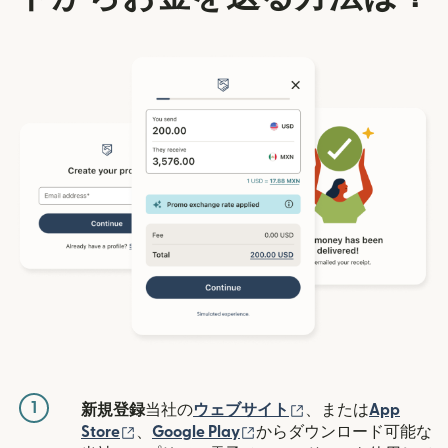
1
（別ウィンドウで開
新規登録
当社の
ウェブサイト
、または
App
（別ウィンドウで開きます）
（別ウィンドウで開きます
Store
、
Google Play
からダウンロード可能な