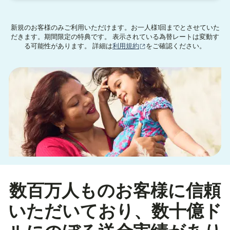
新規のお客様のみご利用いただけます。お一人様1回までとさせていた
だきます。期間限定の特典です。 表示されている為替レートは変動す
（別ウィンドウで開きます
る可能性があります。 詳細は
利用規約
をご確認ください。
数百万人ものお客様に信頼
いただいており、数十億ド