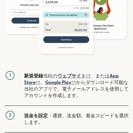
1
（別ウィンドウで開
新規登録
当社の
ウェブサイト
、または
App
（別ウィンドウで開きます）
（別ウィンドウで開きます
Store
、
Google Play
からダウンロード可能な
当社のアプリで、電子メールアドレスを使用して
アカウントを作成します。
2
送金を設定
：通貨、送金額、着金スピードを選択
します。