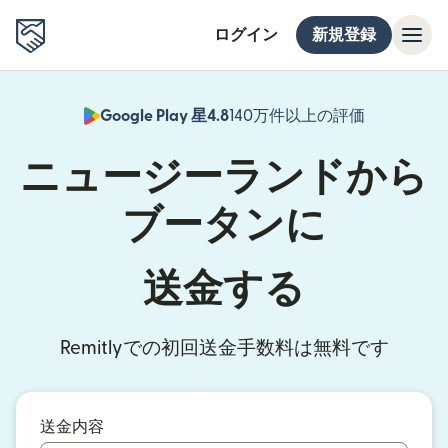
ログイン
新規登録
Google Play 星4.8
140万件以上の評価
（別ウィン
ニュージーランドから
ブータンに
送金する
Remitlyでの初回送金手数料は無料です
送金内容