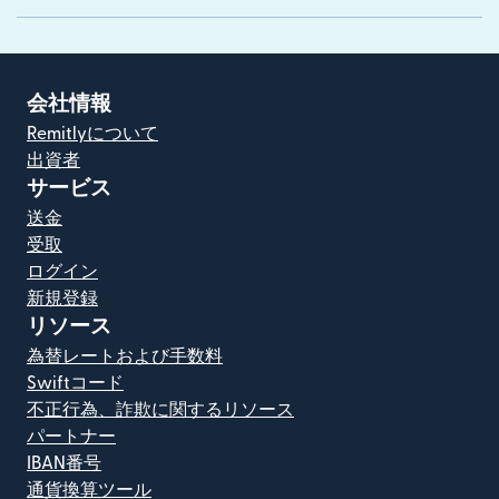
会社情報
Remitlyについて
出資者
サービス
送金
受取
ログイン
新規登録
リソース
為替レートおよび手数料
Swiftコード
不正行為、詐欺に関するリソース
パートナー
IBAN番号
通貨換算ツール