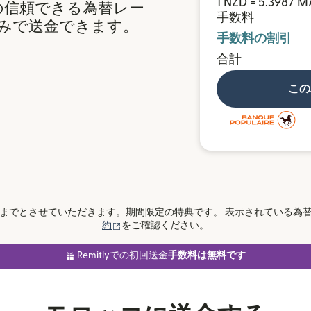
1 NZD = 5.3987 
の信頼できる為替レー
手数料
みで送金できます。
手数料の割引
合計
この
までとさせていただきます。期間限定の特典です。 表示されている為替
（別ウィンドウで開きます）
約
をご確認ください。
Remitlyでの初回送金
手数料は無料です