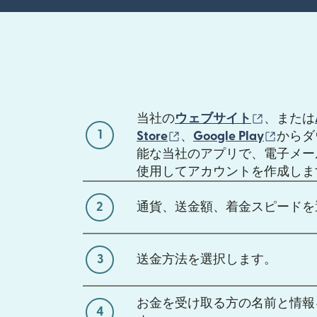
（別ウィ
当社の
ウェブサイト
、または
1
（別ウィンドウで開き
（別ウ
Store
、
Google Play
からダ
能な当社のアプリで、電子メー
使用してアカウントを作成しま
2
通貨、送金額、着金スピードを
3
送金方法を選択します。
お金を受け取る方の名前と情報
4