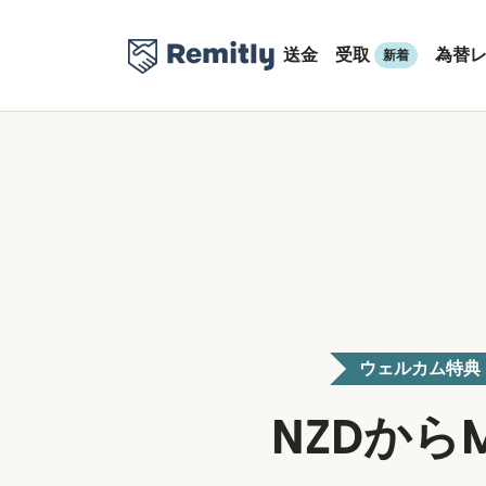
送金
受取
為替
新着
ウェルカム特典
NZDから