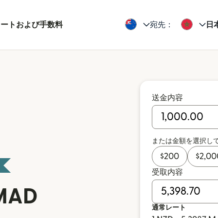
レートおよび手数料
宛先：
日
送金内容
または金額を選択し
$
200
$
2,00
受取内容
MAD
通常レート