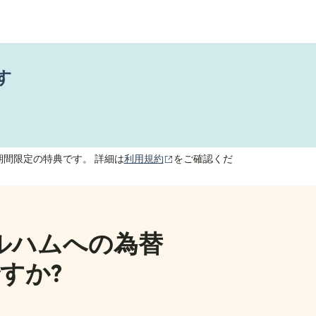
す
（別ウィンドウで開きます）
期間限定の特典です。 詳細は
利用規約
をご確認くだ
ルハムへの為替
すか?