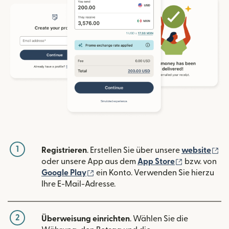
1
(w
Registrieren
. Erstellen Sie über unsere
website
(wird in ein
oder unsere App aus dem
App Store
bzw. von
(wird in einem neuen Fenster geöffn
Google Play
ein Konto. Verwenden Sie hierzu
Ihre E-Mail-Adresse.
2
Überweisung einrichten
. Wählen Sie die