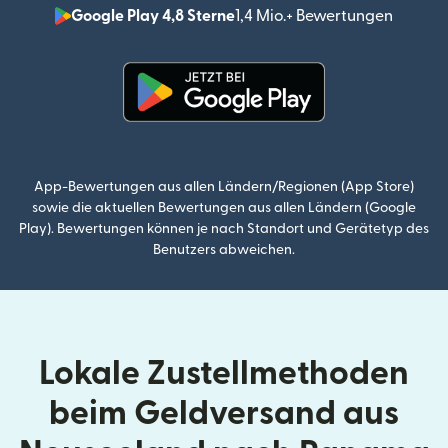
Google Play 4,8 Sterne
1,4 Mio.+ Bewertungen
(wird i
(wird in einem neuen Fenster g
App-Bewertungen aus allen Ländern/Regionen (App Store)
sowie die aktuellen Bewertungen aus allen Ländern (Google
Play). Bewertungen können je nach Standort und Gerätetyp des
Benutzers abweichen.
Lokale Zustellmethoden
beim Geldversand aus