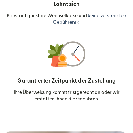
Lohnt sich
Konstant günstige Wechselkurse und
keine versteckten
(wird in einem neuen Fen
Gebühren
.
Garantierter Zeitpunkt der Zustellung
Ihre Überweisung kommt fristgerecht an oder wir
erstatten Ihnen die Gebühren.