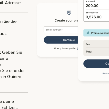
il-Adresse.
n Sie die
aus.
:
Geben Sie
eine
r
 Sie eine der
 in Guinea
e deine
 Echtzeit.