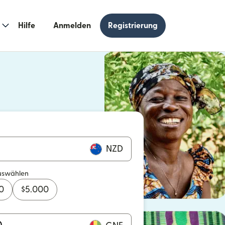
Hilfe
Anmelden
Registrierung
n einem neuen Fenster geöffnet)
 einem neuen Fenster geöffnet)
NZD
uswählen
0
$
5.000