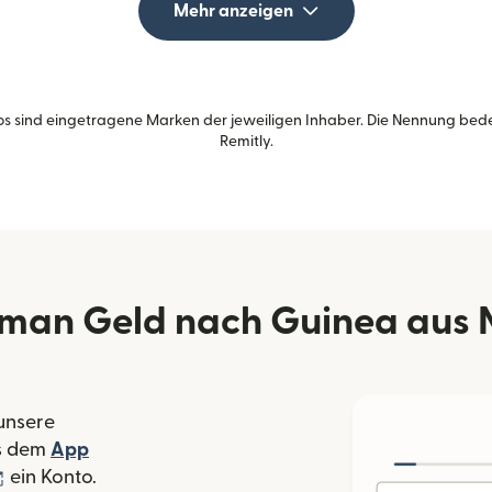
Mehr anzeigen
s sind eingetragene Marken der jeweiligen Inhaber. Die Nennung bed
Remitly.
 man Geld nach Guinea aus 
 unsere
 Fenster geöffnet)
s dem
App
nster geöffnet)
(wird in einem neuen Fenster geöffnet)
ein Konto.