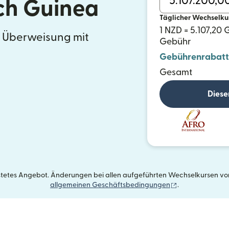
ch Guinea
Täglicher Wechselku
1 NZD = 5.107,20
e Überweisung mit
Gebühr
Gebührenrabatt
Gesamt
Diese
istetes Angebot. Änderungen bei allen aufgeführten Wechselkursen vorb
(wird in einem 
allgemeinen Geschäftsbedingungen
.