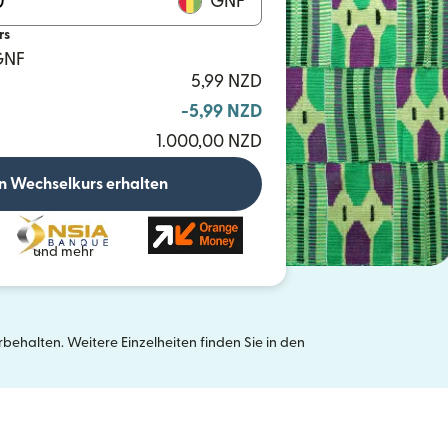
GNF
rs
 GNF
5,99 NZD
-5,99 NZD
1.000,00 NZD
n Wechselkurs erhalten
und mehr
ehalten. Weitere Einzelheiten finden Sie in den
neuen Fenster geöffnet)