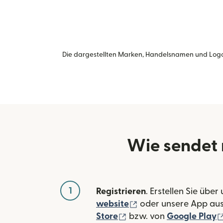
Die dargestellten Marken, Handelsnamen und Logo
Wie sendet
1
Registrieren
. Erstellen Sie über
(wird in einem neuen
website
oder unsere App au
(wird in einem neuen Fe
Store
bzw. von
Google Play