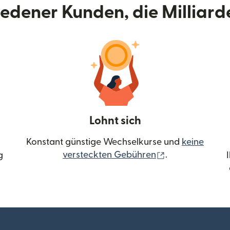
riedener Kunden, die Milliar
Lohnt sich
Konstant günstige Wechselkurse und
keine
(wird in einem 
versteckten Gebühren
.
g