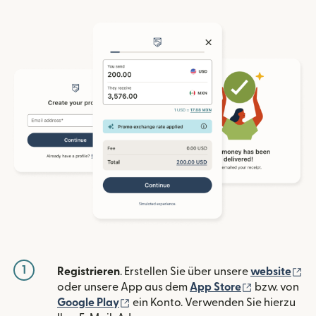
1
(w
Registrieren
. Erstellen Sie über unsere
website
(wird in ein
oder unsere App aus dem
App Store
bzw. von
(wird in einem neuen Fenster geöffn
Google Play
ein Konto. Verwenden Sie hierzu