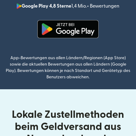
Google Play 4,8 Sterne
1,4 Mio.+ Bewertungen
(wird i
(wird in einem neuen Fenster g
App-Bewertungen aus allen Ländern/Regionen (App Store)
sowie die aktuellen Bewertungen aus allen Ländern (Google
Play). Bewertungen können je nach Standort und Gerätetyp des
Benutzers abweichen.
Lokale Zustellmethoden
beim Geldversand aus