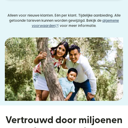
Alleen voor nieuwe klanten. Eén per klant. Tijdelijke aanbieding. Alle
getoonde tarieven kunnen worden gewijzigd. Bekijk de
algemene
(wordt geopend in een nieuw venster)
voorwaarden
voor meer informatie.
Vertrouwd door miljoenen