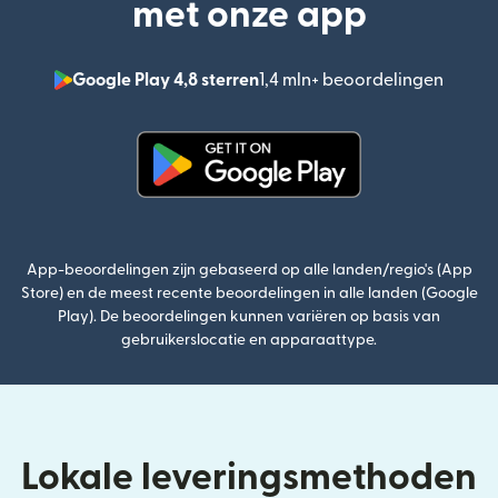
met onze app
Google Play 4,8 sterren
1,4 mln+ beoordelingen
(wordt
(wordt geopend in een nieuw v
App-beoordelingen zijn gebaseerd op alle landen/regio's (App
Store) en de meest recente beoordelingen in alle landen (Google
Play). De beoordelingen kunnen variëren op basis van
gebruikerslocatie en apparaattype.
Lokale leveringsmethoden