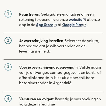
1
Registreren
. Gebruik je e-mailadres om een
(wordt geop
rekening te openen via onze
website
of onze
(wordt geopend in een nieuw
(wordt geo
app in de
App Store
of
Google Play
.
2
Je overschrijving instellen
. Selecteer de valuta,
het bedrag dat je wilt verzenden en de
leveringssnelheid.
3
Voer je overschrijvingsgegevens in:
Vul de naam
van je ontvanger, contactgegevens en bank- of
afhaalinformatie in. Kies uit de beschikbare
betaalmethoden in Argentinië.
4
Versturen en volgen:
Bevestig je overboeking en
volg deze in realtime.