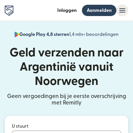
Inloggen
Aanmelden
Google Play 4,8 sterren
1,4 mln+ beoordelingen
(wordt
Geld verzenden naar
Argentinië vanuit
Noorwegen
Geen vergoedingen bij je eerste overschrijving
met Remitly
U stuurt