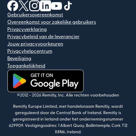
(wordt geopend in een nieuw venster)
(wordt geopend in een nieuw venster)
(wordt geopend in een nieuw venster)
(wordt geopend in een nieuw venster)
(wordt geopend in een nieuw ven
(wordt geopend in een nieuw
Gebruikersovereenkomst
Overeenkomst voor zakelijke gebruikers
Privacyverklaring
Privacybeleid van de leverancier
Jouw privacyvoorkeuren
Privacyhelpcentrum
Beveiliging
Toegankelijkheid
(wordt geopend in een nieuw venster)
©2012 -
2026
Remitly, Inc.
Alle rechten voorbehouden
Remitly Europe Limited, met handelsnaam Remitly, wordt
gereguleerd door de Central Bank of Ireland. Remitly is
geregistreerd in Ierland onder het ondernemingsnummer
629909. Vestigingsadres: 1 Albert Quay, Ballintemple, Cork T12
X8N6, Ireland.