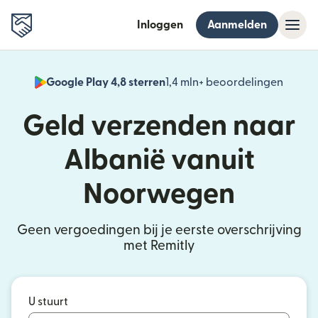
Inloggen
Aanmelden
Google Play 4,8 sterren
1,4 mln+ beoordelingen
(wordt
Geld verzenden naar
Albanië vanuit
Noorwegen
Geen vergoedingen bij je eerste overschrijving
met Remitly
U stuurt