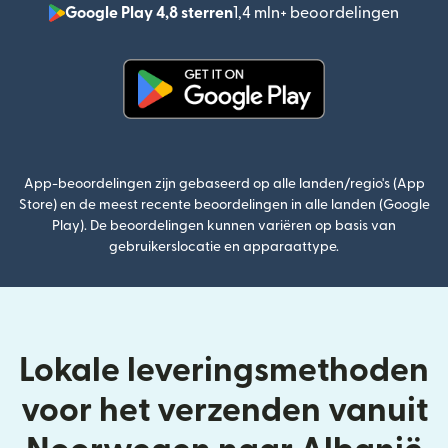
Google Play 4,8 sterren
1,4 mln+ beoordelingen
(wordt
(wordt geopend in een nieuw v
App-beoordelingen zijn gebaseerd op alle landen/regio's (App
Store) en de meest recente beoordelingen in alle landen (Google
Play). De beoordelingen kunnen variëren op basis van
gebruikerslocatie en apparaattype.
Lokale leveringsmethoden
voor het verzenden vanuit