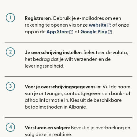
1
Registreren
. Gebruik je e-mailadres om een
(wordt geop
rekening te openen via onze
website
of onze
(wordt geopend in een nieuw
(wordt geo
app in de
App Store
of
Google Play
.
2
Je overschrijving instellen
. Selecteer de valuta,
het bedrag dat je wilt verzenden en de
leveringssnelheid.
3
Voer je overschrijvingsgegevens in:
Vul de naam
van je ontvanger, contactgegevens en bank- of
afhaalinformatie in. Kies uit de beschikbare
betaalmethoden in Albanië.
4
Versturen en volgen:
Bevestig je overboeking en
volg deze in realtime.