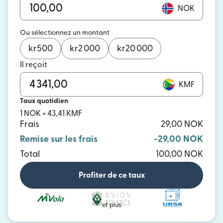
NOK
Ou sélectionnez un montant
kr
500
kr
2 000
kr
20 000
Il reçoit
KMF
Taux quotidien
1 NOK = 43,41 KMF
Frais
29,00 NOK
Remise sur les frais
-29,00 NOK
Total
100,00 NOK
Profiter de ce taux
et plus