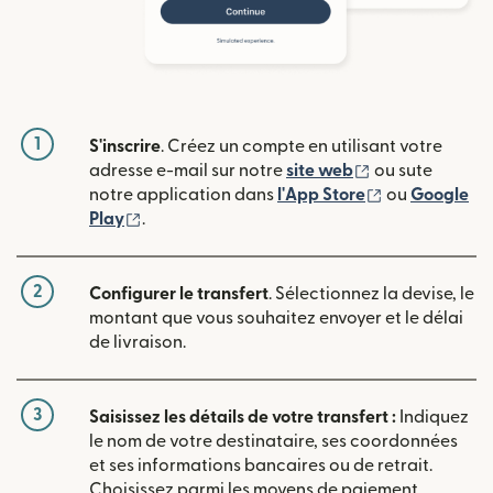
1
S'inscrire
. Créez un compte en utilisant votre
(s'ouvre dans u
adresse e-mail sur notre
site web
ou sute
(s'ouvre dans
notre application dans
l'App Store
ou
Google
(s'ouvre dans une nouvelle fenêtre)
Play
.
2
Configurer le transfert
. Sélectionnez la devise, le
montant que vous souhaitez envoyer et le délai
de livraison.
3
Saisissez les détails de votre transfert :
Indiquez
le nom de votre destinataire, ses coordonnées
et ses informations bancaires ou de retrait.
Choisissez parmi les moyens de paiement