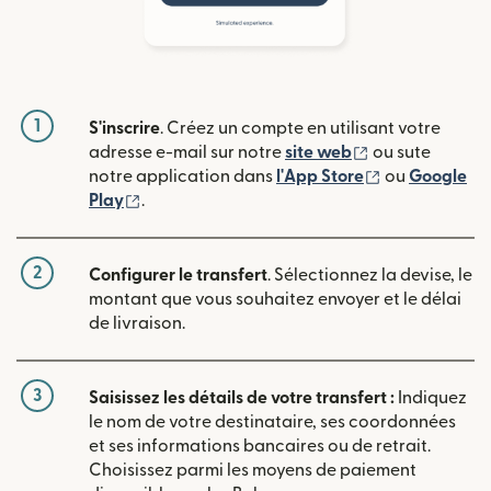
1
S'inscrire
. Créez un compte en utilisant votre
(s'ouvre dans u
adresse e-mail sur notre
site web
ou sute
(s'ouvre dans
notre application dans
l'App Store
ou
Google
(s'ouvre dans une nouvelle fenêtre)
Play
.
2
Configurer le transfert
. Sélectionnez la devise, le
montant que vous souhaitez envoyer et le délai
de livraison.
3
Saisissez les détails de votre transfert :
Indiquez
le nom de votre destinataire, ses coordonnées
et ses informations bancaires ou de retrait.
Choisissez parmi les moyens de paiement