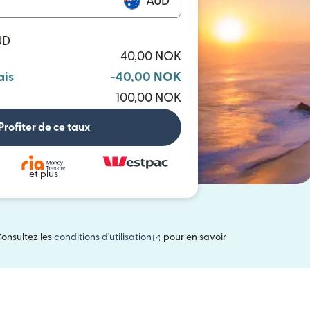
AUD
UD
40,00 NOK
ais
-40,00 NOK
100,00 NOK
Profiter de ce taux
et plus
(s'ouvre dans une nouvelle fenêtre
Consultez les
conditions d'utilisation
pour en savoir