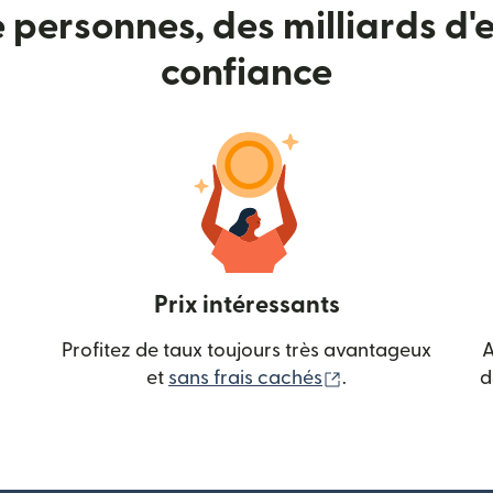
e personnes, des milliards d'e
confiance
Prix intéressants
Profitez de taux toujours très avantageux
A
(s'ouvre dans une
et
sans frais cachés
.
d