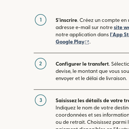
1
S'inscrire
. Créez un compte en u
adresse e-mail sur notre
site w
notre application dans
l'App S
(s'ouvre dans une
Google Play
.
2
Configurer le transfert
. Sélecti
devise, le montant que vous so
envoyer et le délai de livraison.
3
Saisissez les détails de votre tr
Indiquez le nom de votre destin
coordonnées et ses informatio
ou de retrait. Choisissez parmi