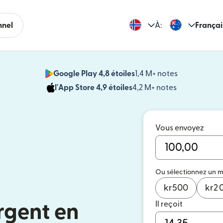
nnel
À:
Françai
Google Play 4,8 étoiles
1,4 M+ notes
(s'ouvre dan
l'App Store 4,9 étoiles
4,2 M+ notes
(s'ouvre dans
Vous envoyez
Ou sélectionnez un 
kr
500
kr
2 
Il reçoit
rgent en