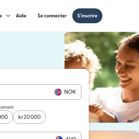
s
Aide
Se connecter
S'inscrire
s une nouvelle fenêtre)
 une nouvelle fenêtre)
NOK
montant
000
kr
20 000