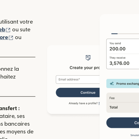
tilisant votre
(s'ouvre dans une nouvelle fenêtre)
eb
ou sute
(s'ouvre dans une nouvelle fenêtre)
tore
ou
 nouvelle fenêtre)
onnez la
uhaitez
ansfert :
ataire, ses
ns bancaires
 les moyens de