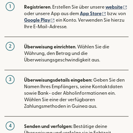
1
(w
Registrieren
. Erstellen Sie über unsere
website
(wird in ein
oder unsere App aus dem
App Store
bzw. von
(wird in einem neuen Fenster geöffn
Google Play
ein Konto. Verwenden Sie hierzu
Ihre E-Mail-Adresse.
2
Überweisung einrichten
. Wählen Sie die
Währung, den Betrag und die
Überweisungsgeschwindigkeit aus.
3
Überweisungsdetails eingeben:
Geben Sie den
Namen Ihres Empfängers, seine Kontaktdaten
sowie Bank- oder Abholinformationen ein.
Wählen Sie eine der verfügbaren
Zahlungsmethoden in Guinea aus.
4
Senden und verfolgen:
Bestätige deine
Überweisung und verfolge sie in Echtzeit.