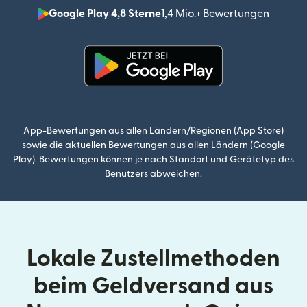
Google Play 4,8 Sterne
1,4 Mio.+ Bewertungen
(wird i
(wird in einem neuen Fenster g
App-Bewertungen aus allen Ländern/Regionen (App Store)
sowie die aktuellen Bewertungen aus allen Ländern (Google
Play). Bewertungen können je nach Standort und Gerätetyp des
Benutzers abweichen.
Lokale Zustellmethoden
beim Geldversand aus