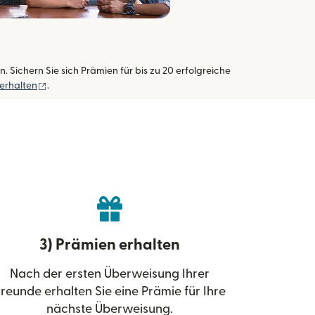
ichern Sie sich Prämien für bis zu 20 erfolgreiche
(wird in einem neuen Fenster geöffnet)
 erhalten
.
3) Prämien erhalten
Nach der ersten Überweisung Ihrer
reunde erhalten Sie eine Prämie für Ihre
nächste Überweisung.