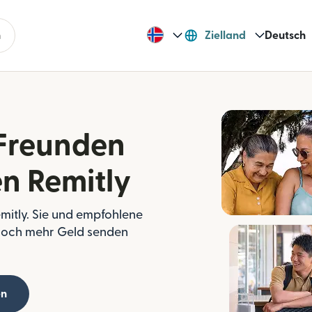
n
Zielland
Deutsch
 Freunden
n Remitly
emitly. Sie und empfohlene
 noch mehr Geld senden
en