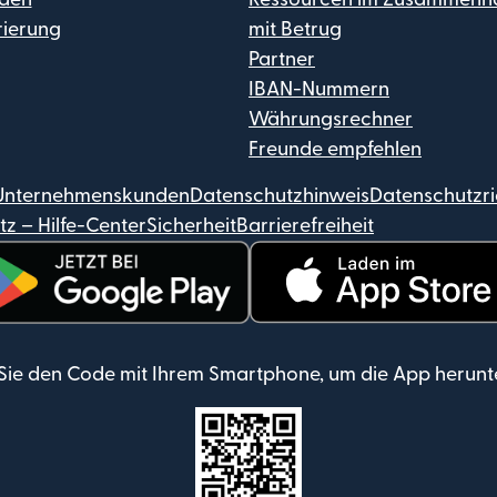
rierung
mit Betrug
Partner
IBAN-Nummern
Währungsrechner
Freunde empfehlen
 Unternehmenskunden
Datenschutzhinweis
Datenschutzric
z – Hilfe-Center
Sicherheit
Barrierefreiheit
rd in einem neuen Fenster geöffnet)
(wird in einem neuen Fenste
Sie den Code mit Ihrem Smartphone, um die App herunt