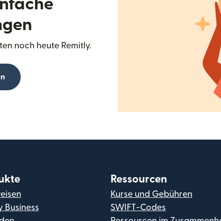
infache
ngen
en noch heute Remitly.
en
ukte
Ressourcen
eisen
Kurse und Gebühren
y Business
SWIFT-Codes
den
Ressourcen im Zusammenh