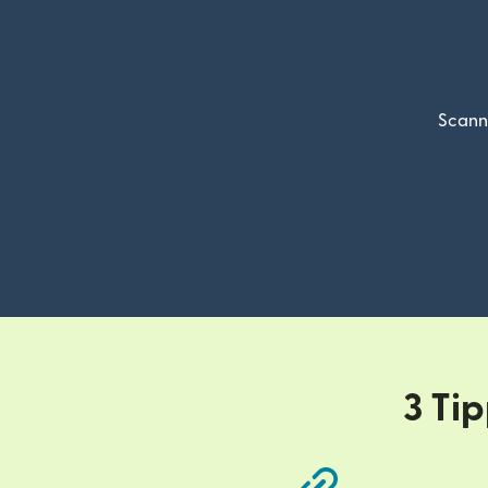
Scann
3 Ti