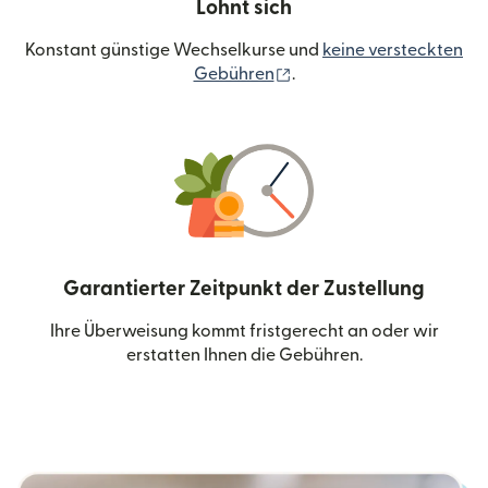
Lohnt sich
Konstant günstige Wechselkurse und
keine versteckten
(wird in einem neuen Fen
Gebühren
.
Garantierter Zeitpunkt der Zustellung
Ihre Überweisung kommt fristgerecht an oder wir
erstatten Ihnen die Gebühren.