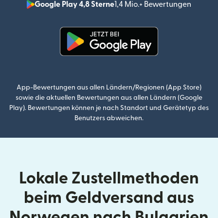
Google Play 4,8 Sterne
1,4 Mio.+ Bewertungen
(wird i
(wird in einem neuen Fenster g
App-Bewertungen aus allen Ländern/Regionen (App Store)
sowie die aktuellen Bewertungen aus allen Ländern (Google
Play). Bewertungen können je nach Standort und Gerätetyp des
Benutzers abweichen.
Lokale Zustellmethoden
beim Geldversand aus
Norwegen nach Bulgarien