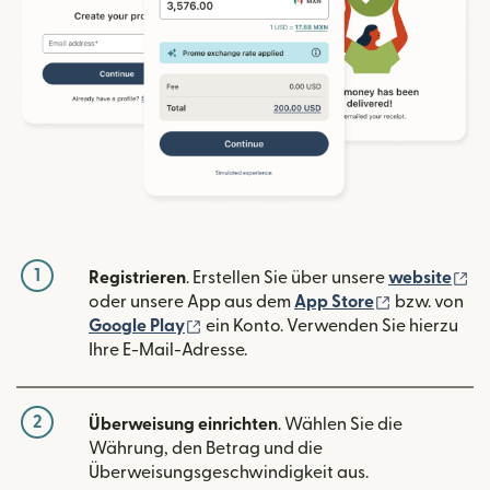
1
(w
Registrieren
. Erstellen Sie über unsere
website
(wird in ein
oder unsere App aus dem
App Store
bzw. von
(wird in einem neuen Fenster geöffn
Google Play
ein Konto. Verwenden Sie hierzu
Ihre E-Mail-Adresse.
2
Überweisung einrichten
. Wählen Sie die
Währung, den Betrag und die
Überweisungsgeschwindigkeit aus.