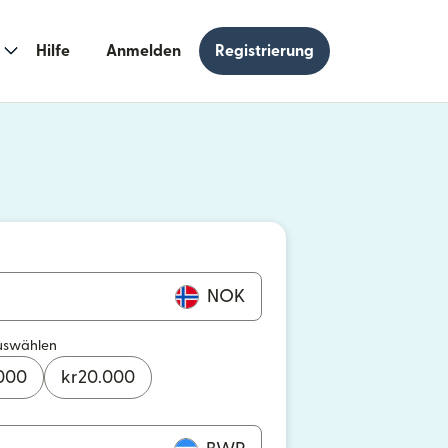
Hilfe
Anmelden
Registrierung
n einem neuen Fenster geöffnet)
 einem neuen Fenster geöffnet)
NOK
uswählen
000
kr
20.000