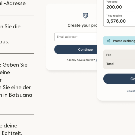
il-Adresse.
n Sie die
aus.
:
Geben Sie
eine
r
 Sie eine der
 in Botsuana
e deine
 Echtzeit.