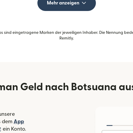
Mehr anzeigen
s sind eingetragene Marken der jeweiligen Inhaber. Die Nennung bed
Remitly.
man Geld nach Botsuana a
 unsere
 Fenster geöffnet)
s dem
App
nster geöffnet)
(wird in einem neuen Fenster geöffnet)
ein Konto.