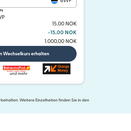
BWP
rs
WP
15,00 NOK
-15,00 NOK
1.000,00 NOK
n Wechselkurs erhalten
und mehr
ehalten. Weitere Einzelheiten finden Sie in den
neuen Fenster geöffnet)