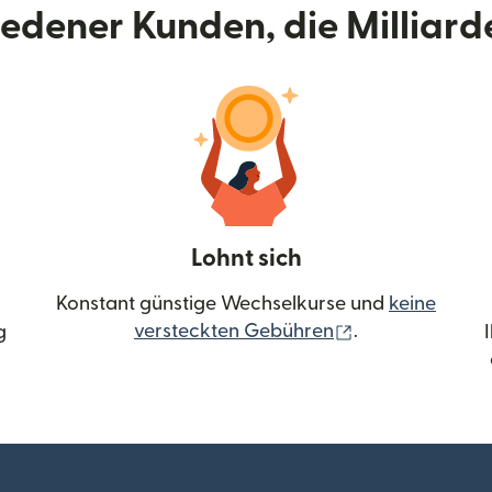
riedener Kunden, die Milliar
Lohnt sich
Konstant günstige Wechselkurse und
keine
(wird in einem 
versteckten Gebühren
.
g