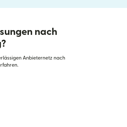
isungen nach
g?
erlässigen Anbieternetz nach
rfahren.