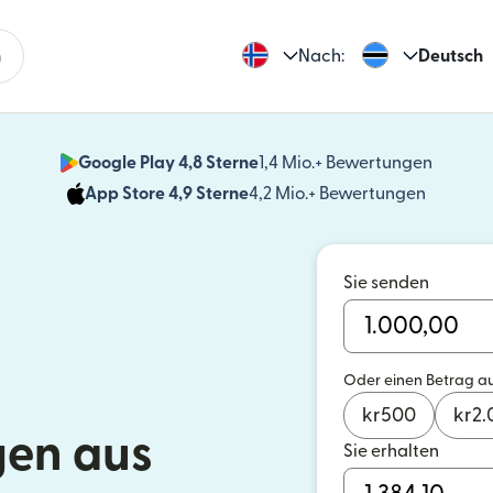
n
Nach:
Deutsch
Google Play 4,8 Sterne
1,4 Mio.+ Bewertungen
(wird i
App Store 4,9 Sterne
4,2 Mio.+ Bewertungen
(wird in
Sie senden
Oder einen Betrag a
kr
500
kr
2.
en aus
Sie erhalten