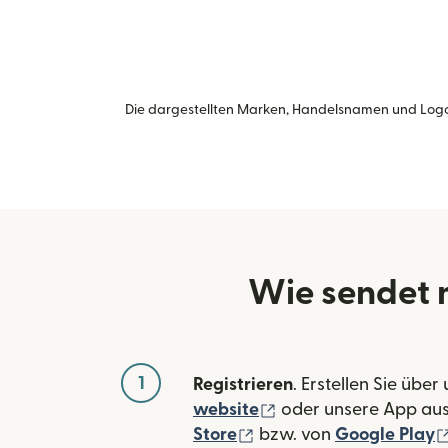
Die dargestellten Marken, Handelsnamen und Logo
Wie sendet 
1
Registrieren
. Erstellen Sie über
(wird in einem neuen
website
oder unsere App au
(wird in einem neuen Fe
Store
bzw. von
Google Play