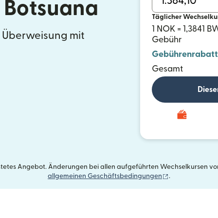
 Botsuana
Täglicher Wechselku
1 NOK = 1,3841 B
e Überweisung mit
Gebühr
Gebührenrabatt
Gesamt
Diese
istetes Angebot. Änderungen bei allen aufgeführten Wechselkursen vorb
(wird in einem 
allgemeinen Geschäftsbedingungen
.