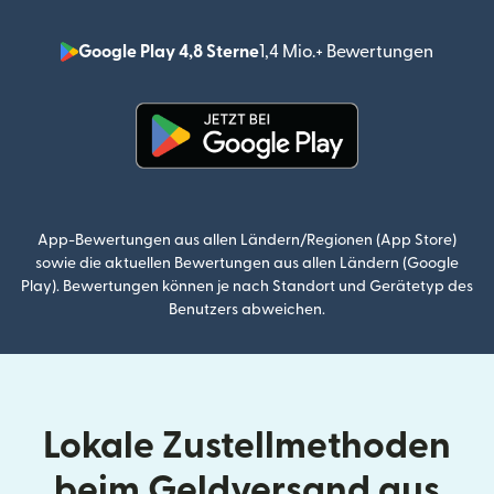
Google Play 4,8 Sterne
1,4 Mio.+ Bewertungen
(wird i
(wird in einem neuen Fenster g
App-Bewertungen aus allen Ländern/Regionen (App Store)
sowie die aktuellen Bewertungen aus allen Ländern (Google
Play). Bewertungen können je nach Standort und Gerätetyp des
Benutzers abweichen.
Lokale Zustellmethoden
beim Geldversand aus