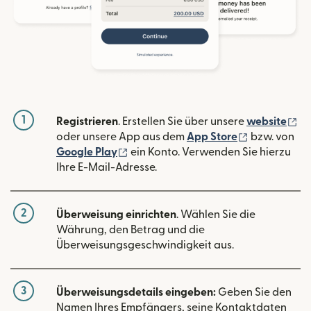
1
(w
Registrieren
. Erstellen Sie über unsere
website
(wird in ein
oder unsere App aus dem
App Store
bzw. von
(wird in einem neuen Fenster geöffn
Google Play
ein Konto. Verwenden Sie hierzu
Ihre E-Mail-Adresse.
2
Überweisung einrichten
. Wählen Sie die
Währung, den Betrag und die
Überweisungsgeschwindigkeit aus.
3
Überweisungsdetails eingeben:
Geben Sie den
Namen Ihres Empfängers, seine Kontaktdaten