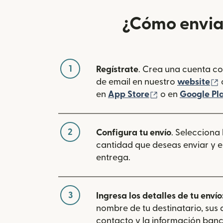
¿Cómo enviar
1
Regístrate
. Crea una cuenta co
(
de email en nuestro
website
(se abre en una
en
App Store
o en
Google Pl
2
Configura tu envío
. Selecciona
cantidad que deseas enviar y e
entrega.
3
Ingresa los detalles de tu envío
nombre de tu destinatario, sus
contacto y la información banc