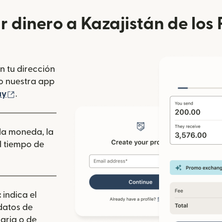
 dinero a Kazajistán de los 
n tu dirección
se abre en una ventana nueva)
o nuestra app
 ventana nueva)
(se abre en una ventana nueva)
ay
.
 la moneda, la
l tiempo de
:
indica el
 datos de
aria o de