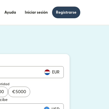
Ayuda
Iniciar sesión
Registrarse
e en una ventana nueva)
 en una ventana nueva)
EUR
ntidad
00
€
5000
ecibe