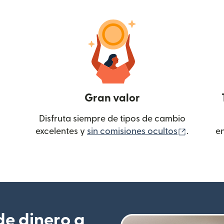
Gran valor
Disfruta siempre de tipos de cambio
(se abre
excelentes y
sin comisiones ocultos
.
e
e dinero a