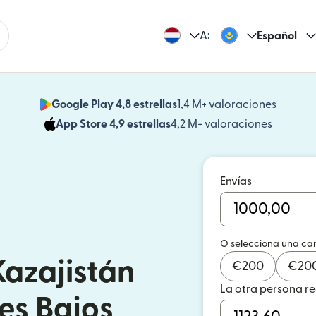
A:
Español
Google Play 4,8 estrellas
1,4 M+ valoraciones
(se abr
App Store 4,9 estrellas
4,2 M+ valoraciones
(se abre
Envías
O selecciona una ca
Kazajistán
€
200
€
20
La otra persona r
es Bajos