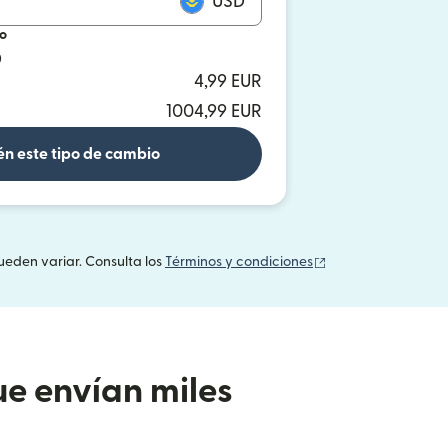
USD
io
D
4,99 EUR
1004,99 EUR
n este tipo de cambio
(se abre en una v
ueden variar. Consulta los
Términos y condiciones
e envían miles