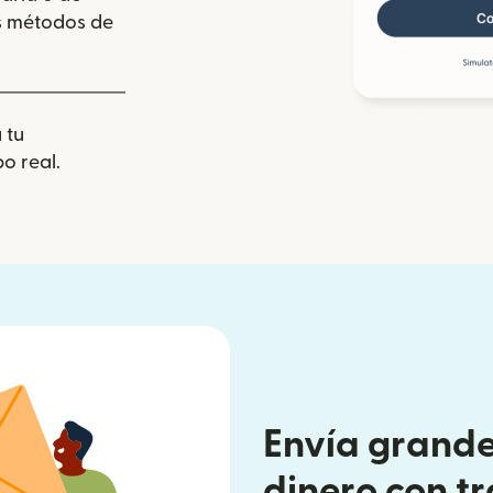
los métodos de
 tu
o real.
Envía grande
dinero con t