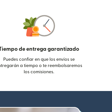
Tiempo de entrega garantizado
Puedes confiar en que los envíos se
 en una ventana nueva)
ntregarán a tiempo o te reembolsaremos
los comisiones.