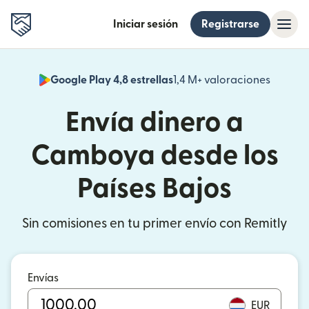
Iniciar sesión
Registrarse
Google Play 4,8 estrellas
1,4 M+ valoraciones
(se abr
Envía dinero a
Camboya desde los
Países Bajos
Sin comisiones en tu primer envío con Remitly
Envías
EUR