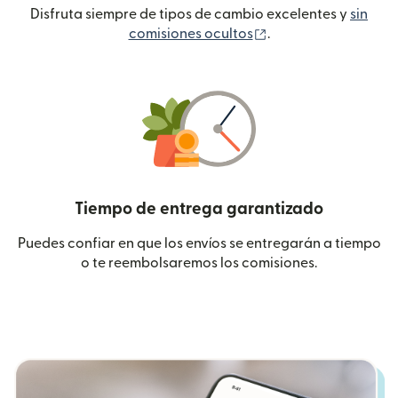
Disfruta siempre de tipos de cambio excelentes y
sin
(se abre en una ven
comisiones ocultos
.
Tiempo de entrega garantizado
Puedes confiar en que los envíos se entregarán a tiempo
o te reembolsaremos los comisiones.