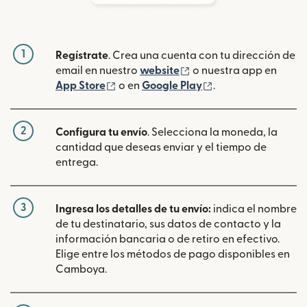
1
Regístrate
. Crea una cuenta con tu dirección de
(se abre en una ventan
email en nuestro
website
o nuestra app en
(se abre en una ventana nueva)
(se abre en una ve
App Store
o en
Google Play
.
2
Configura tu envío
. Selecciona la moneda, la
cantidad que deseas enviar y el tiempo de
entrega.
3
Ingresa los detalles de tu envío:
indica el nombre
de tu destinatario, sus datos de contacto y la
información bancaria o de retiro en efectivo.
Elige entre los métodos de pago disponibles en
Camboya.