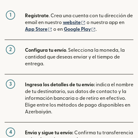
1
Regístrate
. Crea una cuenta con tu dirección de
(se abre en una ventan
email en nuestro
website
o nuestra app en
(se abre en una ventana nueva)
(se abre en una ve
App Store
o en
Google Play
.
2
Configura tu envío
. Selecciona la moneda, la
cantidad que deseas enviar y el tiempo de
entrega.
3
Ingresa los detalles de tu envío:
indica el nombre
de tu destinatario, sus datos de contacto y la
información bancaria o de retiro en efectivo.
Elige entre los métodos de pago disponibles en
Azerbaiyán.
4
Envía y sigue tu envío:
Confirma tu transferencia