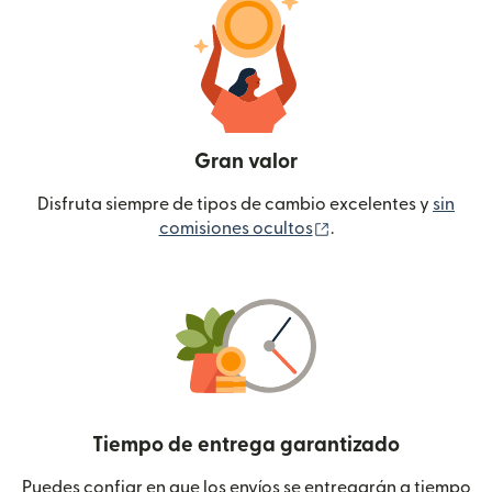
Gran valor
Disfruta siempre de tipos de cambio excelentes y
sin
(se abre en una ven
comisiones ocultos
.
Tiempo de entrega garantizado
Puedes confiar en que los envíos se entregarán a tiempo