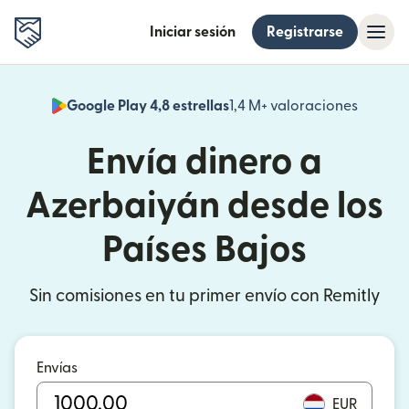
Iniciar sesión
Registrarse
Google Play 4,8 estrellas
1,4 M+ valoraciones
(se abr
Envía dinero a
Azerbaiyán desde los
Países Bajos
Sin comisiones en tu primer envío con Remitly
Envías
EUR