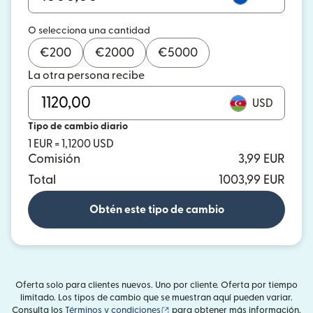
O selecciona una cantidad
€
200
€
2000
€
5000
La otra persona recibe
USD
Tipo de cambio diario
1 EUR = 1,1200 USD
Comisión
3,99 EUR
Total
1003,99 EUR
Obtén este tipo de cambio
Oferta solo para clientes nuevos. Uno por cliente. Oferta por tiempo
limitado. Los tipos de cambio que se muestran aquí pueden variar.
(se abre en una ventana nueva)
Consulta los
Términos y condiciones
para obtener más información.