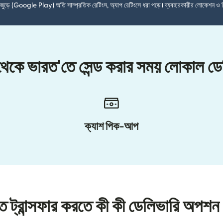
শ জুড়ে (Google Play) অতি সাম্প্রতিক রেটিংস, অ্যাপ রেটিংসে ধরা পড়ে। ব্যবহারকারীর লোকেশন ও 
স থেকে ভারত'তে সেন্ড করার সময় লোকাল ড
ক্যাশ পিক-আপ
ে ট্রান্সফার করতে কী কী ডেলিভারি অপশন