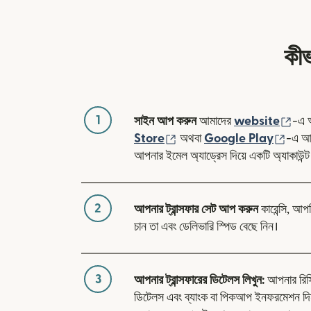
কীভ
1
(নতু
সাইন আপ করুন
আমাদের
website
-এ 
(নতুন উইন্ডোতে খুলবে)
(নতুন 
Store
অথবা
Google Play
-এ আম
আপনার ইমেল অ্যাড্রেস দিয়ে একটি অ্যাকাউন্ট
2
আপনার ট্রান্সফার সেট আপ করুন
কারেন্সি, আপ
চান তা এবং ডেলিভারি স্পিড বেছে নিন।
3
আপনার ট্রান্সফারের ডিটেলস লিখুন:
আপনার রিসিভা
ডিটেলস এবং ব্যাংক বা পিকআপ ইনফরমেশন দ