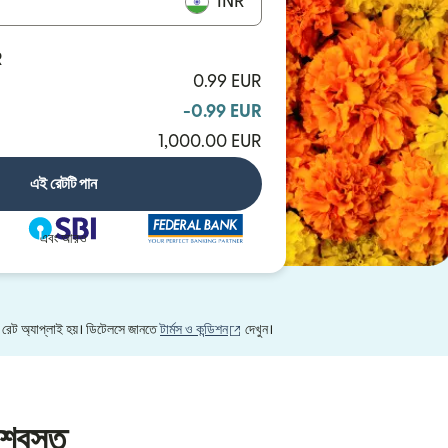
INR
R
0.99 EUR
-0.99 EUR
1,000.00 EUR
এই রেটটি পান
এবং আরও
(নতুন উইন্ডোতে খুলবে)
X রেট অ্যাপ্লাই হয়। ডিটেলসে জানতে
টার্মস ও কন্ডিশন
দেখুন।
শ্বস্ত