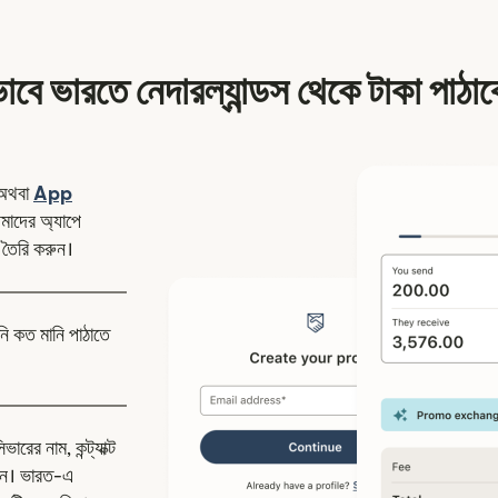
াবে ভারতে নেদারল্যান্ডস থেকে টাকা পাঠা
ন উইন্ডোতে খুলবে)
অথবা
App
উইন্ডোতে খুলবে)
াদের অ্যাপে
 তৈরি করুন।
নি কত মানি পাঠাতে
রের নাম, কন্ট্যাক্ট
িন। ভারত-এ