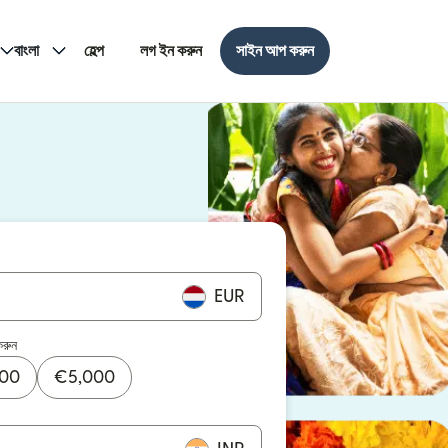
বাংলা
হেল্প
লগ ইন করুন
সাইন আপ করুন
EUR
করুন
000
€
5,000