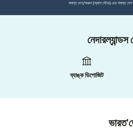
সমস্ত দেশ/অঞ্চল (অ্যাপ স্টোর) এবং সমস্ত দে
নেদারল্যান্ড
ব্যাঙ্ক ডিপোজিট
ভারত'ত