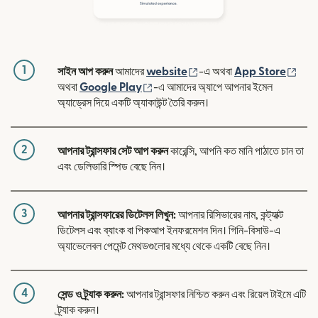
1
(নতুন উইন্ডোতে খুলবে)
(নতুন
সাইন আপ করুন
আমাদের
website
-এ অথবা
App Store
(নতুন উইন্ডোতে খুলবে)
অথবা
Google Play
-এ আমাদের অ্যাপে আপনার ইমেল
অ্যাড্রেস দিয়ে একটি অ্যাকাউন্ট তৈরি করুন।
2
আপনার ট্রান্সফার সেট আপ করুন
কারেন্সি, আপনি কত মানি পাঠাতে চান তা
এবং ডেলিভারি স্পিড বেছে নিন।
3
আপনার ট্রান্সফারের ডিটেলস লিখুন:
আপনার রিসিভারের নাম, কন্ট্যাক্ট
ডিটেলস এবং ব্যাংক বা পিকআপ ইনফরমেশন দিন। গিনি-বিসাউ-এ
অ্যাভেলেবল পেমেন্ট মেথডগুলোর মধ্যে থেকে একটি বেছে নিন।
4
সেন্ড ও ট্র্যাক করুন:
আপনার ট্রান্সফার নিশ্চিত করুন এবং রিয়েল টাইমে এটি
ট্র্যাক করুন।