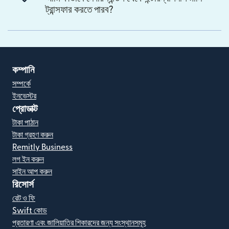
ট্রান্সফার করতে পারব?
কম্পানি
সম্পর্কে
ইনভেস্টর
প্রোডাক্ট
টাকা পাঠান
টাকা গ্রহণ করুন
Remitly Business
লগ ইন করুন
সাইন আপ করুন
রিসোর্স
রেট ও ফি
Swift কোড
প্রতারণা এবং জালিয়াতির শিকারদের জন্য সংস্থানসমূহ