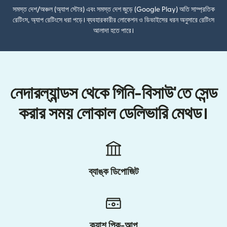
সমস্ত দেশ/অঞ্চল (অ্যাপ স্টোর) এবং সমস্ত দেশ জুড়ে (Google Play) অতি সাম্প্রতিক
রেটিংস, অ্যাপ রেটিংসে ধরা পড়ে। ব্যবহারকারীর লোকেশন ও ডিভাইসের ধরন অনুসারে রেটিংস
আলাদা হতে পারে।
নেদারল্যান্ডস থেকে গিনি-বিসাউ'তে সেন্ড
করার সময় লোকাল ডেলিভারি মেথড।
ব্যাঙ্ক ডিপোজিট
ক্যাশ পিক-আপ