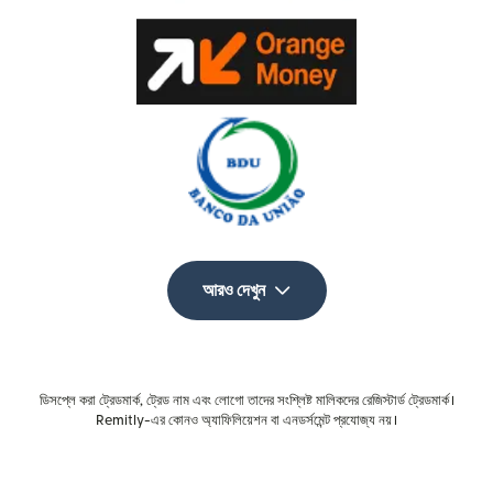
আরও দেখুন
ডিসপ্লে করা ট্রেডমার্ক, ট্রেড নাম এবং লোগো তাদের সংশ্লিষ্ট মালিকদের রেজিস্টার্ড ট্রেডমার্ক।
Remitly-এর কোনও অ্যাফিলিয়েশন বা এনডর্সমেন্ট প্রযোজ্য নয়।