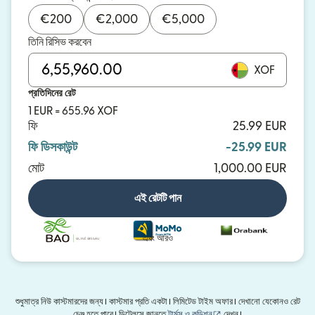
€
200
€
2,000
€
5,000
তিনি রিসিভ করবেন
XOF
প্রতিদিনের রেট
1 EUR = 655.96 XOF
ফি
25.99 EUR
ফি ডিসকাউন্ট
-25.99 EUR
মোট
1,000.00 EUR
এই রেটটি পান
এবং আরও
শুধুমাত্র নিউ কাস্টমারদের জন্য। কাস্টমার প্রতি একটা। লিমিটেড টাইম অফার। দেখানো যেকোনও রেট
(নতুন উইন্ডোতে খুলবে)
চেঞ্জ হতে পারে। ডিটেলসে জানতে
টার্মস ও কন্ডিশন
দেখুন।