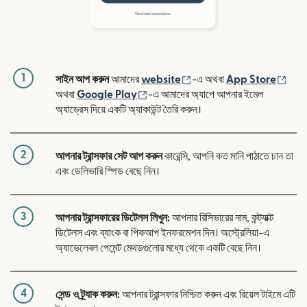
1
(নতুন উইন্ডোতে খুলবে)
(নতুন
সাইন আপ করুন
আমাদের
website
-এ অথবা
App Store
(নতুন উইন্ডোতে খুলবে)
অথবা
Google Play
-এ আমাদের অ্যাপে আপনার ইমেল
অ্যাড্রেস দিয়ে একটি অ্যাকাউন্ট তৈরি করুন।
2
আপনার ট্রান্সফার সেট আপ করুন
কারেন্সি, আপনি কত মানি পাঠাতে চান তা
এবং ডেলিভারি স্পিড বেছে নিন।
3
আপনার ট্রান্সফারের ডিটেলস লিখুন:
আপনার রিসিভারের নাম, কন্ট্যাক্ট
ডিটেলস এবং ব্যাংক বা পিকআপ ইনফরমেশন দিন। অস্ট্রেলিয়া-এ
অ্যাভেলেবল পেমেন্ট মেথডগুলোর মধ্যে থেকে একটি বেছে নিন।
4
সেন্ড ও ট্র্যাক করুন:
আপনার ট্রান্সফার নিশ্চিত করুন এবং রিয়েল টাইমে এটি