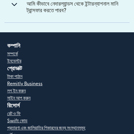
আমি কীভাবে নেদারল্যান্ডস থেকে ইন্টারন্যাশনাল মানি
ট্রান্সফার করতে পারব?
কম্পানি
সম্পর্কে
ইনভেস্টর
প্রোডাক্ট
টাকা পাঠান
Remitly Business
লগ ইন করুন
সাইন আপ করুন
রিসোর্স
রেট ও ফি
Swift কোড
প্রতারণা এবং জালিয়াতির শিকারদের জন্য সংস্থানসমূহ