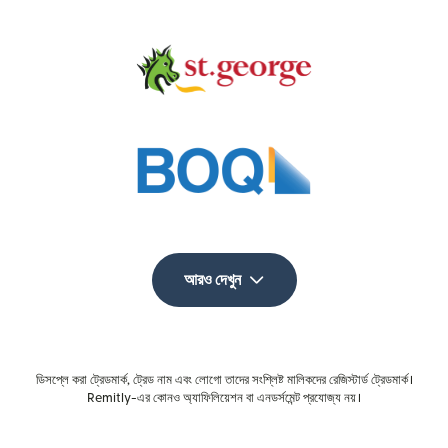
আরও দেখুন
ডিসপ্লে করা ট্রেডমার্ক, ট্রেড নাম এবং লোগো তাদের সংশ্লিষ্ট মালিকদের রেজিস্টার্ড ট্রেডমার্ক।
Remitly-এর কোনও অ্যাফিলিয়েশন বা এনডর্সমেন্ট প্রযোজ্য নয়।