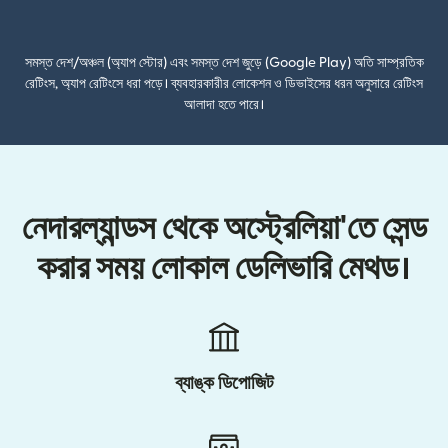
(নতুন উইন্ডোতে খুলবে)
সমস্ত দেশ/অঞ্চল (অ্যাপ স্টোর) এবং সমস্ত দেশ জুড়ে (Google Play) অতি সাম্প্রতিক
রেটিংস, অ্যাপ রেটিংসে ধরা পড়ে। ব্যবহারকারীর লোকেশন ও ডিভাইসের ধরন অনুসারে রেটিংস
আলাদা হতে পারে।
নেদারল্যান্ডস থেকে অস্ট্রেলিয়া'তে সেন্ড
করার সময় লোকাল ডেলিভারি মেথড।
ব্যাঙ্ক ডিপোজিট