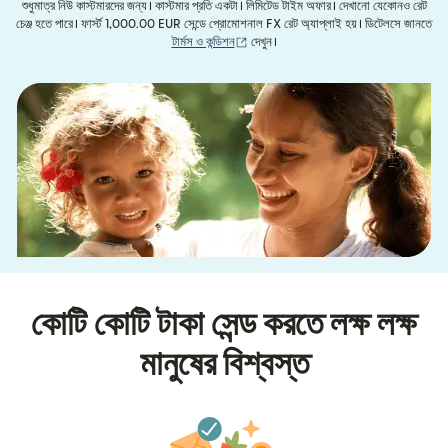
শুধুমাত্র নিউ কাস্টমারদের জন্য। কাস্টমার প্রতি একটা। লিমিটেড টাইম অফার। দেখানো যেকোনও রেট
চেঞ্জ হতে পারে। ফার্স্ট 1,000.00 EUR সেন্ডে প্রোমোশনাল FX রেট অ্যাপ্লাই হয়। ডিটেলসে জানতে
(নতুন উইন্ডোতে খুলবে)
টার্মস ও কন্ডিশন
দেখুন।
কোটি কোটি টাকা সেন্ড করতে লক্ষ লক্ষ
মানুষের বিশ্বস্ত