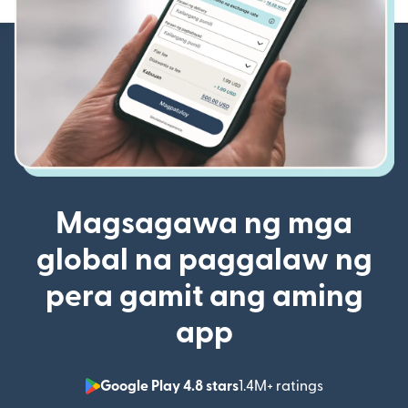
Magsagawa ng mga
global na paggalaw ng
pera gamit ang aming
app
Google Play 4.8 stars
1.4M+ ratings
(bubukas sa