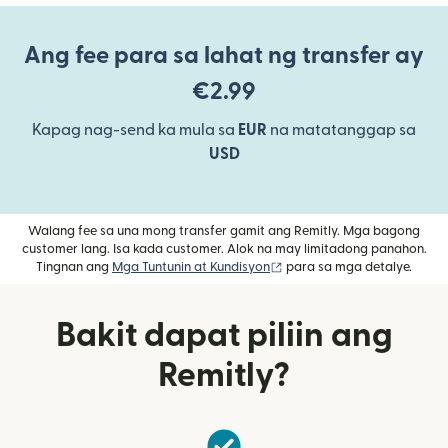
Ang fee para sa lahat ng transfer ay
€2.99
Kapag nag-send ka mula sa
EUR
na matatanggap sa
USD
Walang fee sa una mong transfer gamit ang Remitly. Mga bagong
customer lang. Isa kada customer. Alok na may limitadong panahon.
(bubukas sa bagong windo
Tingnan ang
Mga Tuntunin at Kundisyon
para sa mga detalye.
Bakit dapat piliin ang
Remitly?