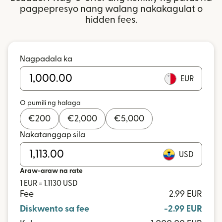
pagpepresyo nang walang nakakagulat o
hidden fees.
Nagpadala ka
EUR
O pumili ng halaga
€
200
€
2,000
€
5,000
Nakatanggap sila
USD
Araw-araw na rate
1 EUR = 1.1130 USD
Fee
2.99 EUR
Diskwento sa fee
-2.99 EUR