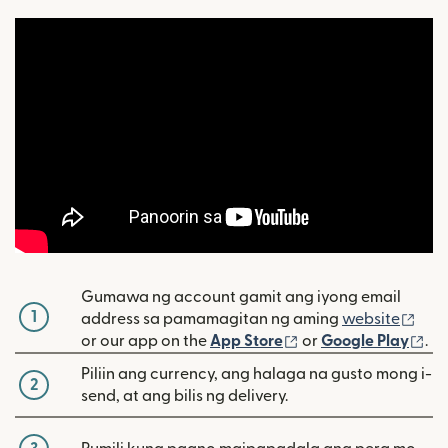
Gumawa ng account gamit ang iyong email
1
(bu
address sa pamamagitan ng aming
website
(bubukas sa bagon
(b
or our app on the
App Store
or
Google Play
.
Piliin ang currency, ang halaga na gusto mong i-
2
send, at ang bilis ng delivery.