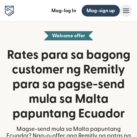
Mag-log In
Mag-sign up
Welcome offer
Rates para sa bagong
customer ng Remitly
para sa pagse-send
mula sa Malta
papuntang Ecuador
Magse-send mula sa Malta papuntang
Ecuador? Nag-o-offer ang Remitly ng patas na