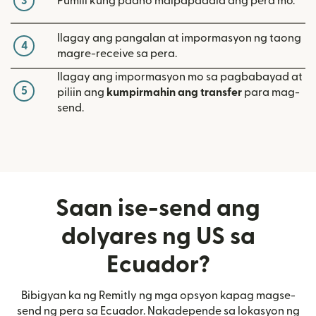
3
Pumili kung paano maipapadala ang pera mo.
Ilagay ang pangalan at impormasyon ng taong
4
magre-receive sa pera.
Ilagay ang impormasyon mo sa pagbabayad at
5
piliin ang
kumpirmahin ang transfer
para mag-
send.
Saan ise-send ang
dolyares ng US sa
Ecuador?
Bibigyan ka ng Remitly ng mga opsyon kapag magse-
send ng pera sa Ecuador. Nakadepende sa lokasyon ng