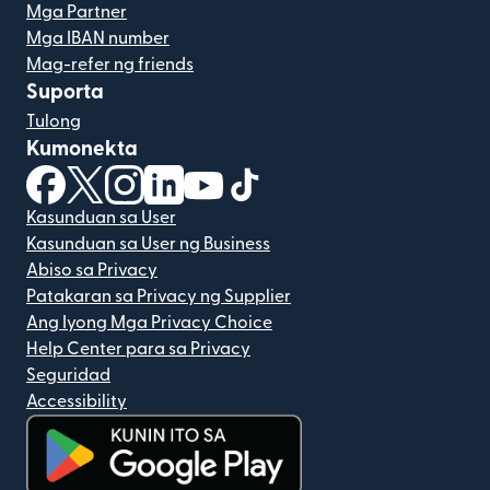
Mga Partner
Mga IBAN number
Mag-refer ng friends
Suporta
Tulong
Kumonekta
(bubukas sa bagong window)
(bubukas sa bagong window)
(bubukas sa bagong window)
(bubukas sa bagong window)
(bubukas sa bagong window)
(bubukas sa bagong windo
Kasunduan sa User
Kasunduan sa User ng Business
Abiso sa Privacy
Patakaran sa Privacy ng Supplier
Ang Iyong Mga Privacy Choice
Help Center para sa Privacy
Seguridad
Accessibility