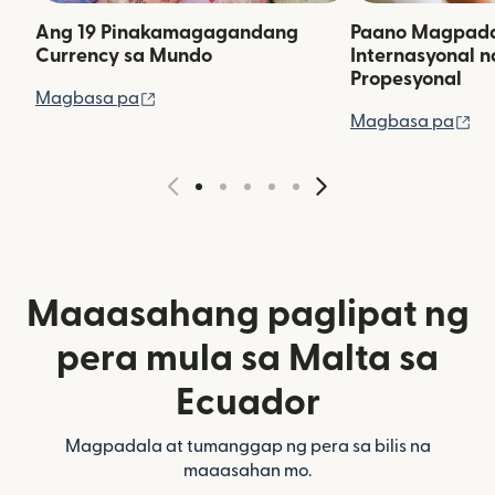
Ang 19 Pinakamagagandang
Paano Magpadal
Currency sa Mundo
Internasyonal 
Propesyonal
(bubukas sa bagong window)
Magbasa pa
(b
Magbasa pa
Maaasahang paglipat ng
pera mula sa Malta sa
Ecuador
Magpadala at tumanggap ng pera sa bilis na
maaasahan mo.