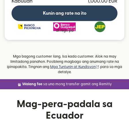
Kabuuan
1,000.00 EUR
Kunin ang rate na ito
at higit pa
Mga bagong customer lang. Isa kada customer. Alok na may
limitadong panahon. Posibleng magbago ang anumang rate na
(bubukas sa bag
ipinapakita. Tingnan ang
Mga Tuntunin at Kundisyon
para sa mga
detalye.
Walang fee
sa una mong transfer gamit ang Remitly
Mag-pera-padala sa
Ecuador