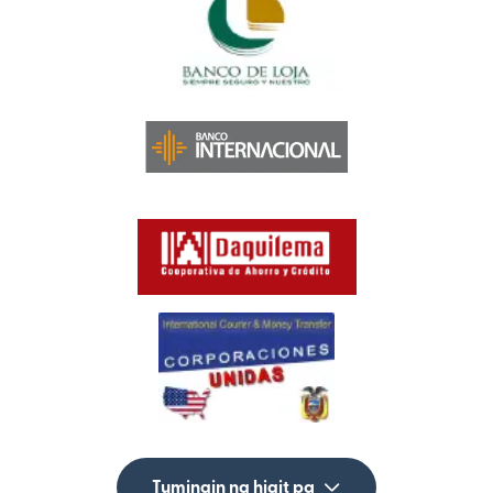
Tumingin ng higit pa