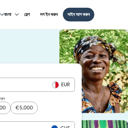
বাংলা
হেল্প
লগ ইন করুন
সাইন আপ করুন
EUR
করুন
000
€
5,000