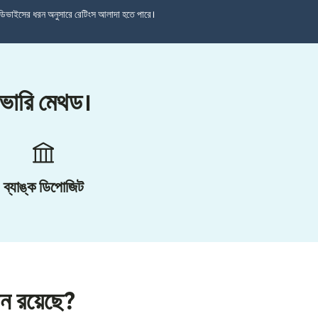
ডিভাইসের ধরন অনুসারে রেটিংস আলাদা হতে পারে।
লিভারি মেথড।
ব্যাঙ্ক ডিপোজিট
শন রয়েছে?