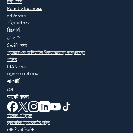
টাকা পাঠান
Remitly Business
লগ ইন করুন
সাইন আপ করুন
রিসোর্স
রেট ও ফি
Swift কোড
প্রতারণা এবং জালিয়াতির শিকারদের জন্য সংস্থানসমূহ
পার্টনার
IBAN নম্বর
ফ্রেন্ডদের রেফার করুন
সাপোর্ট
হেল্প
কানেক্ট করুন
(নতুন উইন্ডোতে খুলবে)
(নতুন উইন্ডোতে খুলবে)
(নতুন উইন্ডোতে খুলবে)
(নতুন উইন্ডোতে খুলবে)
(নতুন উইন্ডোতে খুলবে)
(নতুন উইন্ডোতে খুলবে)
ইউজার এগ্রিমেন্ট
ব্যবসায়িক ব্যবহারকারীর চুক্তি
গোপনীয়তা বিজ্ঞপ্তি