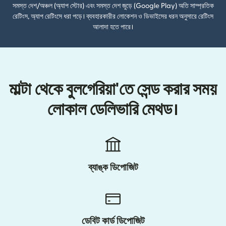
সমস্ত দেশ/অঞ্চল (অ্যাপ স্টোর) এবং সমস্ত দেশ জুড়ে (Google Play) অতি সাম্প্রতিক
রেটিংস, অ্যাপ রেটিংসে ধরা পড়ে। ব্যবহারকারীর লোকেশন ও ডিভাইসের ধরন অনুসারে রেটিংস
আলাদা হতে পারে।
মাল্টা থেকে বুলগেরিয়া'তে সেন্ড করার সময়
লোকাল ডেলিভারি মেথড।
ব্যাঙ্ক ডিপোজিট
ডেবিট কার্ড ডিপোজিট