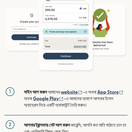
1
(নতুন উইন্ডোতে খুলবে)
(নতুন
সাইন আপ করুন
আমাদের
website
-এ অথবা
App Store
(নতুন উইন্ডোতে খুলবে)
অথবা
Google Play
-এ আমাদের অ্যাপে আপনার ইমেল
অ্যাড্রেস দিয়ে একটি অ্যাকাউন্ট তৈরি করুন।
2
আপনার ট্রান্সফার সেট আপ করুন
কারেন্সি, আপনি কত মানি পাঠাতে চান তা
এবং ডেলিভারি স্পিড বেছে নিন।