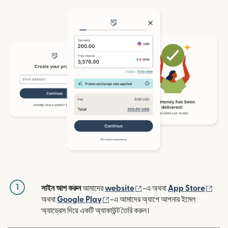
1
(নতুন উইন্ডোতে খুলবে)
(নতুন
সাইন আপ করুন
আমাদের
website
-এ অথবা
App Store
(নতুন উইন্ডোতে খুলবে)
অথবা
Google Play
-এ আমাদের অ্যাপে আপনার ইমেল
অ্যাড্রেস দিয়ে একটি অ্যাকাউন্ট তৈরি করুন।