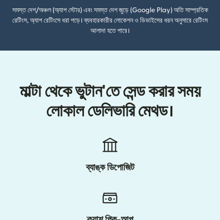
সমস্ত দেশ/অঞ্চল (অ্যাপ স্টোর) এবং সমস্ত দেশ জুড়ে (Google Play) অতি সাম্প্রতিক
রেটিংস, অ্যাপ রেটিংসে ধরা পড়ে। ব্যবহারকারীর লোকেশন ও ডিভাইসের ধরন অনুসারে রেটিংস
আলাদা হতে পারে।
মাল্টা থেকে ভুটান'তে সেন্ড করার সময়
লোকাল ডেলিভারি মেথড।
ব্যাঙ্ক ডিপোজিট
ক্যাশ পিক-আপ