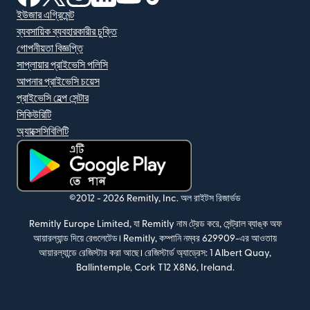
ইউজার এগ্রিমেন্ট
ব্যবসায়িক ব্যবহারকারীর চুক্তি
গোপনীয়তা বিজ্ঞপ্তি
সাপ্লায়ার প্রাইভেসি পলিসি
আপনার প্রাইভেসি চয়েস
প্রাইভেসি হেল্প সেন্টার
সিকিউরিটি
অ্যাক্সেসিবিলিটি
(নতুন উইন্ডোতে খুলবে)
©2012 -
2026
Remitly, Inc.
অল রাইটস রিজার্ভড
Remitly Europe Limited, যা Remitly নাম ট্রেড করে, সেন্ট্রাল ব্যাঙ্ক অফ
আয়ারল্যান্ড দিয়ে রেগুলেটেড। Remitly, কম্পানি নম্বর 629909-এর আওতায়
আয়ারল্যান্ডে রেজিস্টার করা আছে। রেজিস্টার্ড অ্যাড্রেস: 1 Albert Quay,
Ballintemple, Cork T12 X8N6, Ireland.