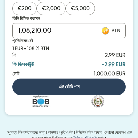
€
200
€
2,000
€
5,000
তিনি রিসিভ করবেন
BTN
প্রতিদিনের রেট
1 EUR = 108.21 BTN
ফি
2.99 EUR
ফি ডিসকাউন্ট
-2.99 EUR
মোট
1,000.00 EUR
এই রেটটি পান
শুধুমাত্র নিউ কাস্টমারদের জন্য। কাস্টমার প্রতি একটা। লিমিটেড টাইম অফার। দেখানো যেকোনও রেট
(নতুন উইন্ডোতে খুলবে)