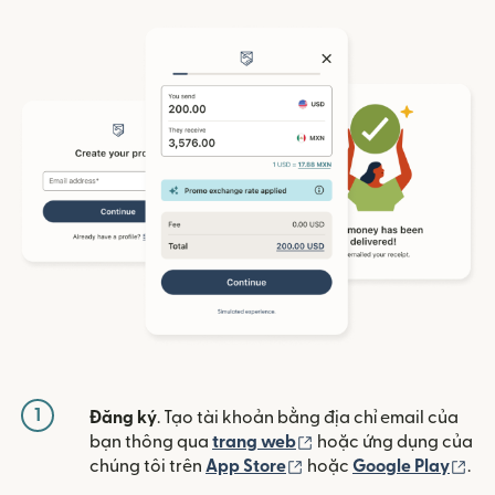
1
Đăng ký
. Tạo tài khoản bằng địa chỉ email của
(mở trong cửa sổ mới)
bạn thông qua
trang web
hoặc ứng dụng của
(mở trong cửa sổ mới)
(mở
chúng tôi trên
App Store
hoặc
Google Play
.