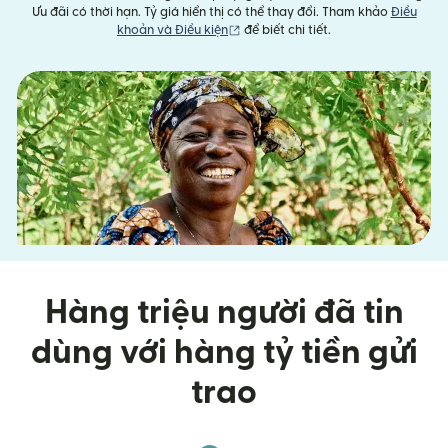
Ưu đãi có thời hạn. Tỷ giá hiển thị có thể thay đổi. Tham khảo
Điều
(mở trong cửa sổ mới)
khoản và Điều kiện
để biết chi tiết.
Hàng triệu người đã tin
dùng với hàng tỷ tiền gửi
trao