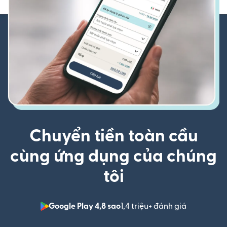
Chuyển tiền toàn cầu
cùng ứng dụng của chúng
tôi
Google Play 4,8 sao
1,4 triệu+ đánh giá
(mở trong 