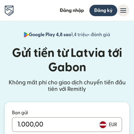
Đăng nhập
Đăng ký
Google Play 4,8 sao
1,4 triệu+ đánh giá
(mở trong 
Gửi tiền từ Latvia tới
Gabon
Không mất phí cho giao dịch chuyển tiền đầu
tiên với Remitly
Bạn gửi
EUR