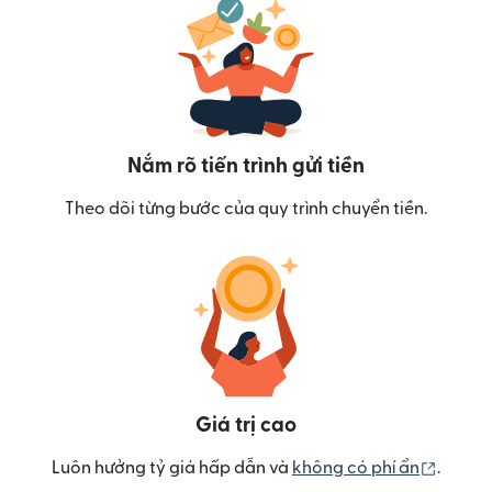
Nắm rõ tiến trình gửi tiền
Theo dõi từng bước của quy trình chuyển tiền.
Giá trị cao
(mở tr
Luôn hưởng tỷ giá hấp dẫn và
không có phí ẩn
.