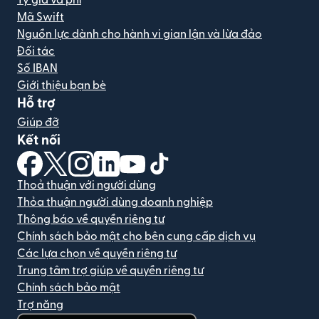
Tỷ giá và phí
Mã Swift
Nguồn lực dành cho hành vi gian lận và lừa đảo
Đối tác
Số IBAN
Giới thiệu bạn bè
Hỗ trợ
Giúp đỡ
Kết nối
(mở trong cửa sổ mới)
(mở trong cửa sổ mới)
(mở trong cửa sổ mới)
(mở trong cửa sổ mới)
(mở trong cửa sổ mới)
(mở trong cửa sổ mới)
Thoả thuận với người dùng
Thỏa thuận người dùng doanh nghiệp
Thông báo về quyền riêng tư
Chính sách bảo mật cho bên cung cấp dịch vụ
Các lựa chọn về quyền riêng tư
Trung tâm trợ giúp về quyền riêng tư
Chính sách bảo mật
Trợ năng