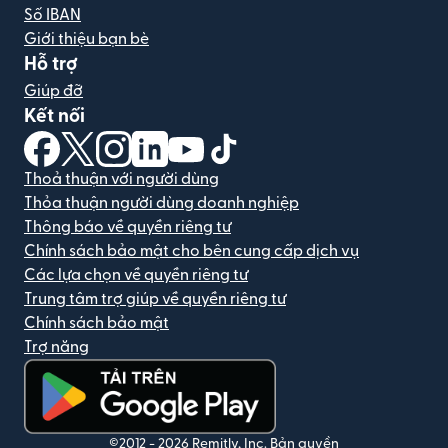
Số IBAN
Giới thiệu bạn bè
Hỗ trợ
Giúp đỡ
Kết nối
(mở trong cửa sổ mới)
(mở trong cửa sổ mới)
(mở trong cửa sổ mới)
(mở trong cửa sổ mới)
(mở trong cửa sổ mới)
(mở trong cửa sổ mới)
Thoả thuận với người dùng
Thỏa thuận người dùng doanh nghiệp
Thông báo về quyền riêng tư
Chính sách bảo mật cho bên cung cấp dịch vụ
Các lựa chọn về quyền riêng tư
Trung tâm trợ giúp về quyền riêng tư
Chính sách bảo mật
Trợ năng
(mở trong cửa sổ mới)
©2012 -
2026
Remitly, Inc.
Bản quyền