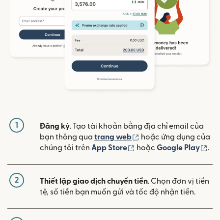
1
Đăng ký
. Tạo tài khoản bằng địa chỉ email của
(mở trong cửa sổ mới)
bạn thông qua
trang web
hoặc ứng dụng của
(mở trong cửa sổ mới)
(mở
chúng tôi trên
App Store
hoặc
Google Play
.
2
Thiết lập giao dịch chuyển tiền
. Chọn đơn vị tiền
tệ, số tiền bạn muốn gửi và tốc độ nhận tiền.