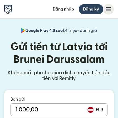
Đăng nhập
Đăng ký
Google Play 4,8 sao
1,4 triệu+ đánh giá
(mở trong 
Gửi tiền từ Latvia tới
Brunei Darussalam
Không mất phí cho giao dịch chuyển tiền đầu
tiên với Remitly
Bạn gửi
EUR