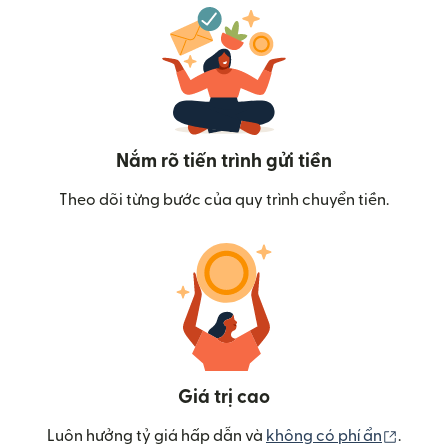
Nắm rõ tiến trình gửi tiền
Theo dõi từng bước của quy trình chuyển tiền.
Giá trị cao
(mở tr
Luôn hưởng tỷ giá hấp dẫn và
không có phí ẩn
.