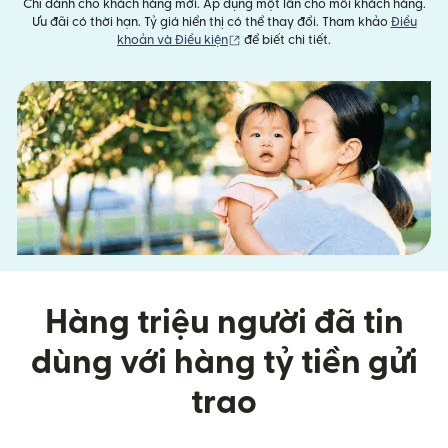
Chỉ dành cho khách hàng mới. Áp dụng một lần cho mỗi khách hàng.
Ưu đãi có thời hạn. Tỷ giá hiển thị có thể thay đổi. Tham khảo
Điều
(mở trong cửa sổ mới)
khoản và Điều kiện
để biết chi tiết.
Hàng triệu người đã tin
dùng với hàng tỷ tiền gửi
trao