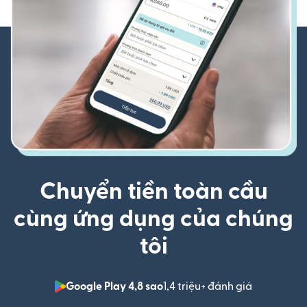
Chuyển tiền toàn cầu
cùng ứng dụng của chúng
tôi
Google Play 4,8 sao
1,4 triệu+ đánh giá
(mở trong 