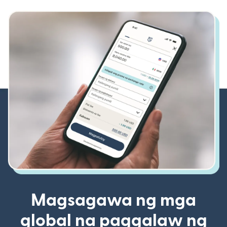
Magsagawa ng mga
global na paggalaw ng