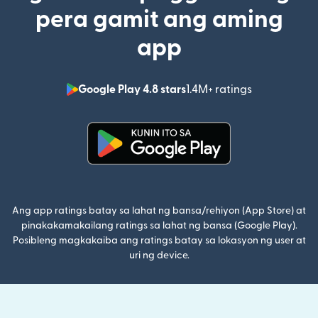
pera gamit ang aming
app
Google Play 4.8 stars
1.4M+ ratings
(bubukas sa
(bubukas sa bagong window)
Ang app ratings batay sa lahat ng bansa/rehiyon (App Store) at
pinakakamakailang ratings sa lahat ng bansa (Google Play).
Posibleng magkakaiba ang ratings batay sa lokasyon ng user at
uri ng device.