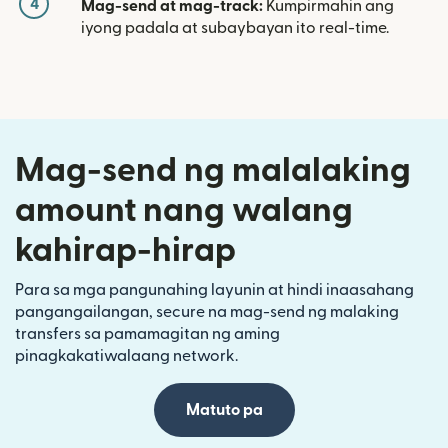
4
Mag-send at mag-track:
Kumpirmahin ang
iyong padala at subaybayan ito real-time.
Mag-send ng malalaking
amount nang walang
kahirap-hirap
Para sa mga pangunahing layunin at hindi inaasahang
pangangailangan, secure na mag-send ng malaking
transfers sa pamamagitan ng aming
pinagkakatiwalaang network.
Matuto pa