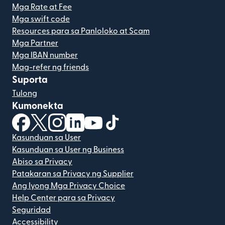
Mga Rate at Fee
Mga swift code
Resources para sa Panloloko at Scam
Mga Partner
Mga IBAN number
Mag-refer ng friends
Suporta
Tulong
Kumonekta
(bubukas sa bagong window)
(bubukas sa bagong window)
(bubukas sa bagong window)
(bubukas sa bagong window)
(bubukas sa bagong window)
(bubukas sa bagong windo
Kasunduan sa User
Kasunduan sa User ng Business
Abiso sa Privacy
Patakaran sa Privacy ng Supplier
Ang Iyong Mga Privacy Choice
Help Center para sa Privacy
Seguridad
Accessibility