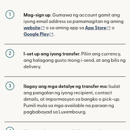
1
Mag-sign up
. Gumawa ng account gamit ang
iyong email address sa pamamagitan ng aming
(bubukas sa bagong window)
(bubuka
website
o sa aming app sa
App Store
o
(bubukas sa bagong window)
Google Play
.
2
I-set up ang iyong transfer
. Piliin ang currency,
ang halagang gusto mong i-send, at ang bilis ng
delivery.
3
Ilagay ang mga detalye ng transfer mo:
Isulat
ang pangalan ng iyong recipient, contact
details, at impormasyon sa bangko o pick-up.
Pumili mula sa mga available na paraan ng
pagbabayad sa Luxembourg.