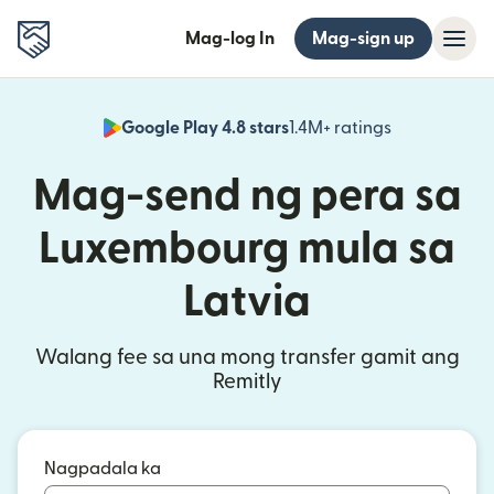
Mag-log In
Mag-sign up
Google Play 4.8 stars
1.4M+ ratings
(bubukas sa
Mag-send ng pera sa
Luxembourg mula sa
Latvia
Walang fee sa una mong transfer gamit ang
Remitly
Nagpadala ka