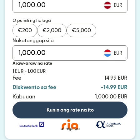
EUR
O pumili ng halaga
€
200
€
2,000
€
5,000
Nakatanggap sila
EUR
Araw-araw na rate
1 EUR = 1.00 EUR
Fee
14.99 EUR
Diskwento sa fee
-14.99 EUR
Kabuuan
1,000.00 EUR
Kunin ang rate na ito
at higit pa