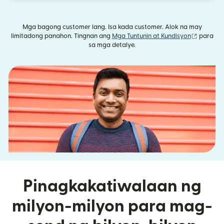
Mga bagong customer lang. Isa kada customer. Alok na may
(bubukas
limitadong panahon. Tingnan ang
Mga Tuntunin at Kundisyon
para
sa mga detalye.
Pinagkakatiwalaan ng
milyon-milyon para mag-