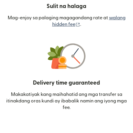
Sulit na halaga
Mag-enjoy sa palaging magagandang rate at
walang
(bubukas sa bagong wi
hidden fee
.
Delivery time guaranteed
Makakatiyak kang maihahatid ang mga transfer sa
itinakdang oras kundi ay ibabalik namin ang iyong mga
fee.