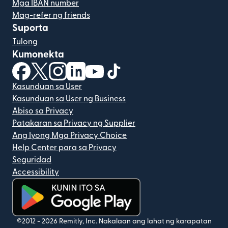
Mga IBAN number
Mag-refer ng friends
Suporta
Tulong
Kumonekta
(bubukas sa bagong window)
(bubukas sa bagong window)
(bubukas sa bagong window)
(bubukas sa bagong window)
(bubukas sa bagong window)
(bubukas sa bagong windo
Kasunduan sa User
Kasunduan sa User ng Business
Abiso sa Privacy
Patakaran sa Privacy ng Supplier
Ang Iyong Mga Privacy Choice
Help Center para sa Privacy
Seguridad
Accessibility
(bubukas sa bagong window)
©2012 -
2026
Remitly, Inc.
Nakalaan ang lahat ng karapatan