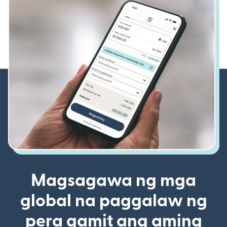
Magsagawa ng mga
global na paggalaw ng
pera gamit ang aming