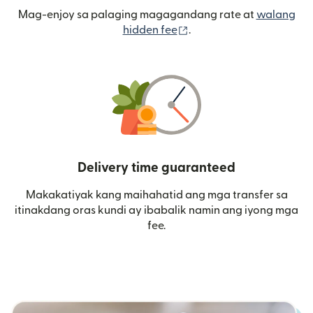
Mag-enjoy sa palaging magagandang rate at
walang
(bubukas sa bagong wi
hidden fee
.
Delivery time guaranteed
Makakatiyak kang maihahatid ang mga transfer sa
itinakdang oras kundi ay ibabalik namin ang iyong mga
fee.