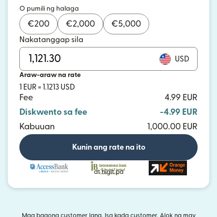
O pumili ng halaga
€
200
€
2,000
€
5,000
Nakatanggap sila
USD
Araw-araw na rate
1 EUR = 1.1213 USD
Fee
4.99 EUR
Diskwento sa fee
-4.99 EUR
Kabuuan
1,000.00 EUR
Kunin ang rate na ito
at higit pa
Mga bagong customer lang. Isa kada customer. Alok na may