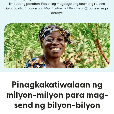
limitadong panahon. Posibleng magbago ang anumang rate na
(bubukas sa bag
ipinapakita. Tingnan ang
Mga Tuntunin at Kundisyon
para sa mga
detalye.
Pinagkakatiwalaan ng
milyon-milyon para mag-
send ng bilyon-bilyon