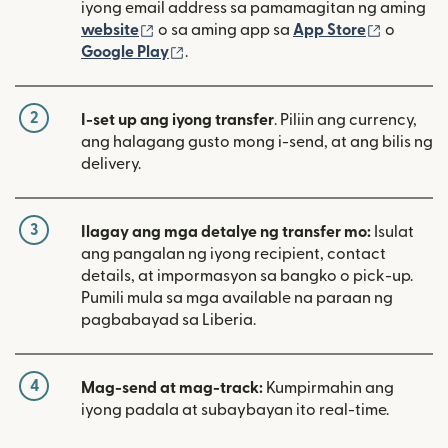
iyong email address sa pamamagitan ng aming
(bubukas sa bagong window)
(bubuka
website
o sa aming app sa
App Store
o
(bubukas sa bagong window)
Google Play
.
2
I-set up ang iyong transfer
. Piliin ang currency,
ang halagang gusto mong i-send, at ang bilis ng
delivery.
3
Ilagay ang mga detalye ng transfer mo:
Isulat
ang pangalan ng iyong recipient, contact
details, at impormasyon sa bangko o pick-up.
Pumili mula sa mga available na paraan ng
pagbabayad sa Liberia.
4
Mag-send at mag-track:
Kumpirmahin ang
iyong padala at subaybayan ito real-time.