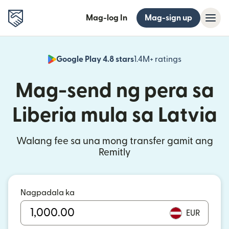
Mag-log In
Mag-sign up
Google Play 4.8 stars
1.4M+ ratings
(bubukas sa
Mag-send ng pera sa
Liberia mula sa Latvia
Walang fee sa una mong transfer gamit ang
Remitly
Nagpadala ka
EUR