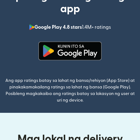
app
Google Play 4.8 stars
1.4M+ ratings
(bubukas sa
(bubukas sa bagong window)
Ang app ratings batay sa lahat ng bansa/rehiyon (App Store) at
pinakakamakailang ratings sa lahat ng bansa (Google Play).
Posibleng magkakaiba ang ratings batay sa lokasyon ng user at
uri ng device.
Mga lokal na delivery