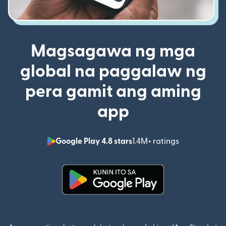
Magsagawa ng mga
global na paggalaw ng
pera gamit ang aming
app
Google Play 4.8 stars
1.4M+ ratings
(bubukas sa
(bubukas sa bagong window)