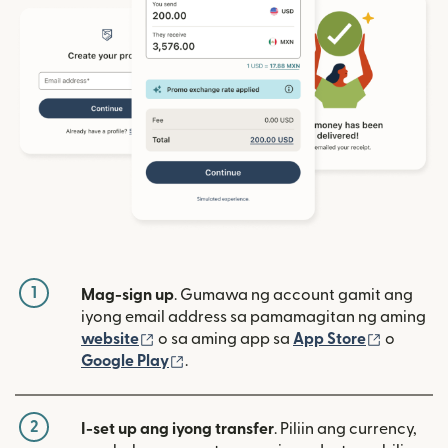
1
Mag-sign up
. Gumawa ng account gamit ang
iyong email address sa pamamagitan ng aming
(bubukas sa bagong window)
(bubuka
website
o sa aming app sa
App Store
o
(bubukas sa bagong window)
Google Play
.
2
I-set up ang iyong transfer
. Piliin ang currency,