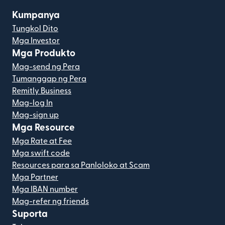
Kumpanya
Tungkol Dito
Mga Investor
Mga Produkto
Mag-send ng Pera
Tumanggap ng Pera
Remitly Business
Mag-log In
Mag-sign up
Mga Resource
Mga Rate at Fee
Mga swift code
Resources para sa Panloloko at Scam
Mga Partner
Mga IBAN number
Mag-refer ng friends
Suporta