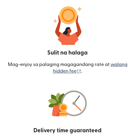
Sulit na halaga
Mag-enjoy sa palaging magagandang rate at
walang
(bubukas sa bagong wi
hidden fee
.
Delivery time guaranteed