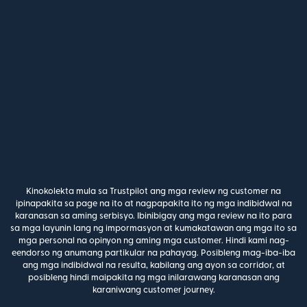
Kinokolekta mula sa Trustpilot ang mga review ng customer na
ipinapakita sa page na ito at nagpapakita ito ng mga indibidwal na
karanasan sa aming serbisyo. Ibinibigay ang mga review na ito para
sa mga layunin lang ng impormasyon at kumakatawan ang mga ito sa
mga personal na opinyon ng aming mga customer. Hindi kami nag-
eendorso ng anumang partikular na pahayag. Posibleng mag-iba-iba
ang mga indibidwal na resulta, kabilang ang ayon sa corridor, at
posibleng hindi maipakita ng mga inilarawang karanasan ang
karaniwang customer journey.