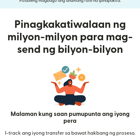
Posibleng magbago ang anumang rate na ipinapakita.
Pinagkakatiwalaan ng
milyon-milyon para mag-
send ng bilyon-bilyon
Malaman kung saan pumupunta ang iyong
pera
I-track ang iyong transfer sa bawat hakbang ng proseso.