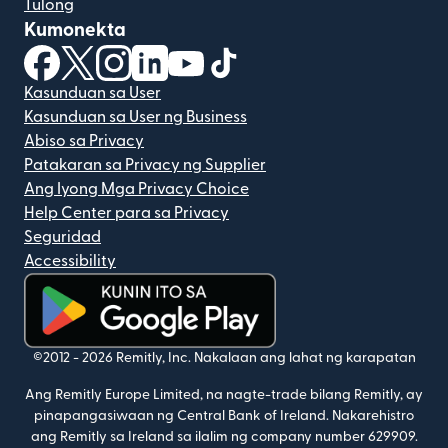
Tulong
Kumonekta
(bubukas sa bagong window)
(bubukas sa bagong window)
(bubukas sa bagong window)
(bubukas sa bagong window)
(bubukas sa bagong window)
(bubukas sa bagong windo
Kasunduan sa User
Kasunduan sa User ng Business
Abiso sa Privacy
Patakaran sa Privacy ng Supplier
Ang Iyong Mga Privacy Choice
Help Center para sa Privacy
Seguridad
Accessibility
(bubukas sa bagong window)
©2012 -
2026
Remitly, Inc.
Nakalaan ang lahat ng karapatan
Ang Remitly Europe Limited, na nagte-trade bilang Remitly, ay
pinapangasiwaan ng Central Bank of Ireland. Nakarehistro
ang Remitly sa Ireland sa ilalim ng company number 629909.