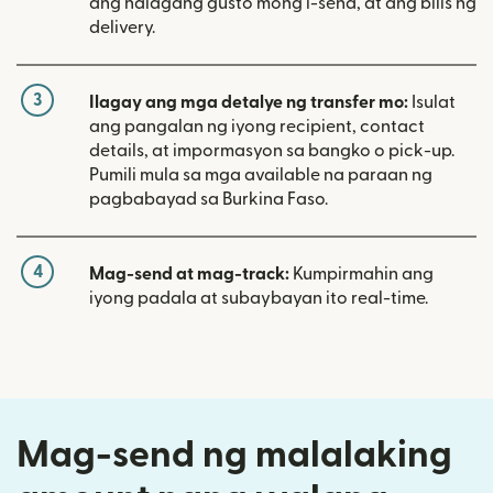
ang halagang gusto mong i-send, at ang bilis ng
delivery.
3
Ilagay ang mga detalye ng transfer mo:
Isulat
ang pangalan ng iyong recipient, contact
details, at impormasyon sa bangko o pick-up.
Pumili mula sa mga available na paraan ng
pagbabayad sa Burkina Faso.
4
Mag-send at mag-track:
Kumpirmahin ang
iyong padala at subaybayan ito real-time.
Mag-send ng malalaking