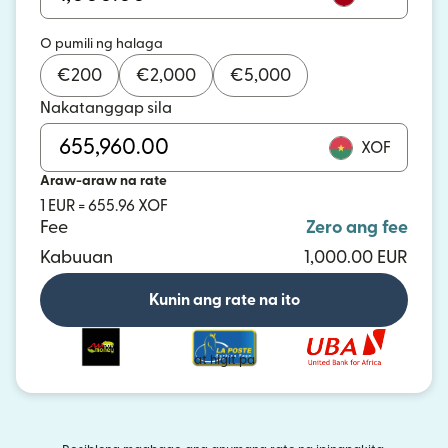
O pumili ng halaga
€
200
€
2,000
€
5,000
Nakatanggap sila
XOF
Araw-araw na rate
1 EUR = 655.96 XOF
Fee
Zero ang fee
Kabuuan
1,000.00 EUR
Kunin ang rate na ito
at higit pa