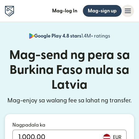
Mag-log In
Mag-sign up
Google Play 4.8 stars
1.4M+ ratings
(bubukas sa
Mag-send ng pera sa
Burkina Faso mula sa
Latvia
Mag-enjoy sa walang fee sa lahat ng transfer.
Nagpadala ka
EUR