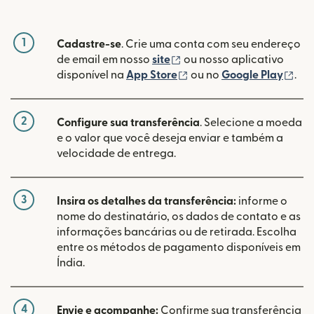
1
Cadastre-se
. Crie uma conta com seu endereço
(abre em uma nova janela
de email em nosso
site
ou nosso aplicativo
(abre em uma nova janel
(ab
disponível na
App Store
ou no
Google Play
.
2
Configure sua transferência
. Selecione a moeda
e o valor que você deseja enviar e também a
velocidade de entrega.
3
Insira os detalhes da transferência:
informe o
nome do destinatário, os dados de contato e as
informações bancárias ou de retirada. Escolha
entre os métodos de pagamento disponíveis em
Índia.
4
Envie e acompanhe:
Confirme sua transferência