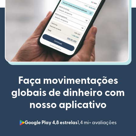
Faça movimentações
globais de dinheiro com
nosso aplicativo
Google Play 4,8 estrelas
1,4 mi+ avaliações
(abre em