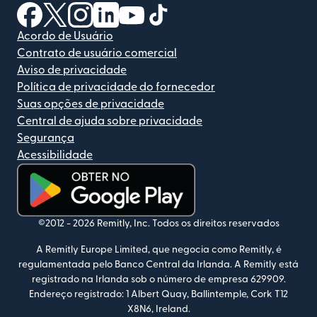
(abre em uma nova janela)
(abre em uma nova janela)
(abre em uma nova janela)
(abre em uma nova janela)
(abre em uma nova janela)
(abre em uma nova janela)
Acordo de Usuário
Contrato de usuário comercial
Aviso de privacidade
Política de privacidade do fornecedor
Suas opções de privacidade
Central de ajuda sobre privacidade
Segurança
Acessibilidade
(abre em uma nova janela)
©2012 -
2026
Remitly, Inc.
Todos os direitos reservados
A Remitly Europe Limited, que negocia como Remitly, é
regulamentada pelo Banco Central da Irlanda. A Remitly está
registrado na Irlanda sob o número de empresa 629909.
Endereço registrado: 1 Albert Quay, Ballintemple, Cork T12
X8N6, Ireland.