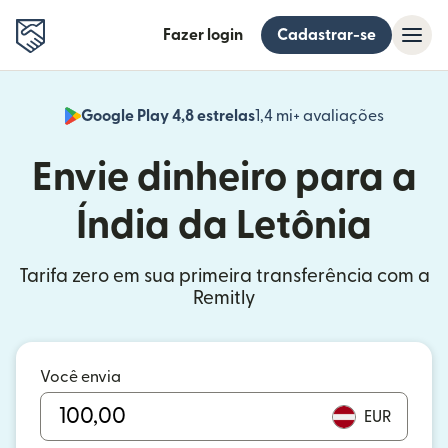
Fazer login
Cadastrar-se
Google Play 4,8 estrelas
1,4 mi+ avaliações
(abre em
Envie dinheiro para a
Índia da Letônia
Tarifa zero em sua primeira transferência com a
Remitly
Você envia
EUR