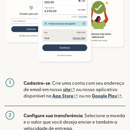
1
Cadastre-se
. Crie uma conta com seu endereço
(abre em uma nova janela
de email em nosso
site
ou nosso aplicativo
(abre em uma nova janel
(ab
disponível na
App Store
ou no
Google Play
.
2
Configure sua transferência
. Selecione a moeda
e o valor que você deseja enviar e também a
velocidade de entrega.