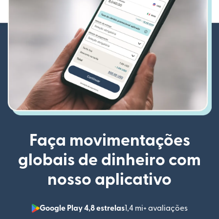
Faça movimentações
globais de dinheiro com
nosso aplicativo
Google Play 4,8 estrelas
1,4 mi+ avaliações
(abre em