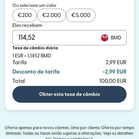
Ou selecione um valor
€
200
€
2.000
€
5.000
Eles recebem
BMD
Taxa de câmbio diária
1 EUR = 1,1452 BMD
Tarifa
2,99 EUR
Desconto de tarifa
-2,99 EUR
Total
100,00 EUR
Obter esta taxa de câmbio
Oferta apenas para novos clientes. Uma por cliente. Oferta por tempo
limitado. Todas as taxas estão sujeitas a alterações. Veja os detalhes
(abre em uma nova janel