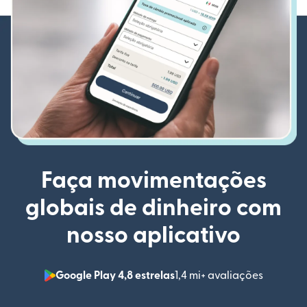
Faça movimentações
globais de dinheiro com
nosso aplicativo
Google Play 4,8 estrelas
1,4 mi+ avaliações
(abre em