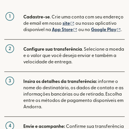
1
Cadastre-se
. Crie uma conta com seu endereço
(abre em uma nova janela
de email em nosso
site
ou nosso aplicativo
(abre em uma nova janel
(ab
disponível na
App Store
ou no
Google Play
.
2
Configure sua transferência
. Selecione a moeda
e o valor que você deseja enviar e também a
velocidade de entrega.
3
Insira os detalhes da transferência:
informe o
nome do destinatário, os dados de contato e as
informações bancárias ou de retirada. Escolha
entre os métodos de pagamento disponíveis em
Andorra.
4
Envie e acompanhe:
Confirme sua transferência