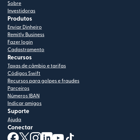
Sobre
Investidoras
Produtos
Enviar Dinheiro
Remitly Business
Fazer login
Cadastramento
Recursos
Taxas de câmbio e tarifas
Códigos Swift
Recursos para golpes e fraudes
Parceiros
Números IBAN
Indicar amigos
Suporte
Ajuda
Conectar
(abre em uma nova janela)
(abre em uma nova janela)
(abre em uma nova janela)
(abre em uma nova janela)
(abre em uma nova janela)
(abre em uma nova janela)