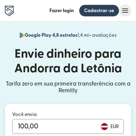
Fazer login
Cadastrar-se
Google Play 4,8 estrelas
1,4 mi+ avaliações
(abre em
Envie dinheiro para
Andorra da Letônia
Tarifa zero em sua primeira transferência com a
Remitly
Você envia
EUR