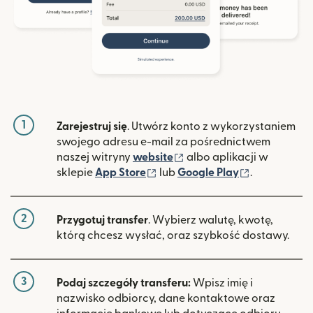
1
Zarejestruj się
. Utwórz konto z wykorzystaniem
swojego adresu e-mail za pośrednictwem
(otwiera się w nowym ok
naszej witryny
website
albo aplikacji w
(otwiera się w nowym oknie)
(otwiera si
sklepie
App Store
lub
Google Play
.
2
Przygotuj transfer
. Wybierz walutę, kwotę,
którą chcesz wysłać, oraz szybkość dostawy.
3
Podaj szczegóły transferu:
Wpisz imię i
nazwisko odbiorcy, dane kontaktowe oraz