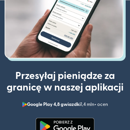
Przesyłaj pieniądze za
granicę w naszej aplikacji
Google Play 4,8 gwiazdki
1,4 mln+ ocen
(otwiera 