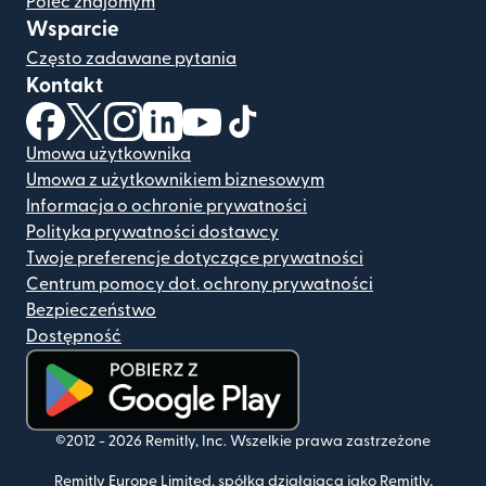
Poleć znajomym
Wsparcie
Często zadawane pytania
Kontakt
(otwiera się w nowym oknie)
(otwiera się w nowym oknie)
(otwiera się w nowym oknie)
(otwiera się w nowym oknie)
(otwiera się w nowym oknie)
(otwiera się w nowym oknie
Umowa użytkownika
Umowa z użytkownikiem biznesowym
Informacja o ochronie prywatności
Polityka prywatności dostawcy
Twoje preferencje dotyczące prywatności
Centrum pomocy dot. ochrony prywatności
Bezpieczeństwo
Dostępność
(otwiera się w nowym oknie)
©2012 -
2026
Remitly, Inc.
Wszelkie prawa zastrzeżone
Remitly Europe Limited, spółka działająca jako Remitly,