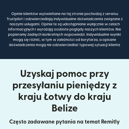
Opinie klientów wyświetlane na tej stronie pochodzą z serwisu
Trustpilot i odzwierciedlają indywidualne doświadczenia związane z
naszymi usługami. Opinie te są udostępniane wyłącznie w celach
informacyjnych i wyrażają osobiste poglądy naszych klientów. Nie
popieramy żadnych konkretnych wypowiedzi. Indywidualne wyniki
mogą się różnić, w tym w zależności od korytarza, a opisane
doświadczenia mogą nie odzwierciedlać typowej sytuacji klienta
Uzyskaj pomoc przy
przesyłaniu pieniędzy z
kraju Łotwy do kraju
Belize
Często zadawane pytania na temat Remitly