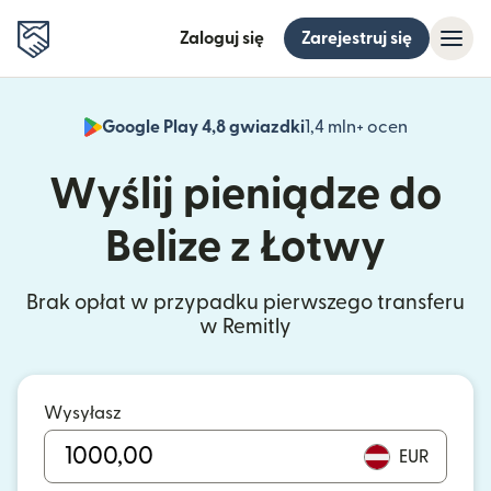
Zaloguj się
Zarejestruj się
Google Play 4,8 gwiazdki
1,4 mln+ ocen
(otwiera 
Wyślij pieniądze do
Belize z Łotwy
Brak opłat w przypadku pierwszego transferu
w Remitly
Wysyłasz
EUR