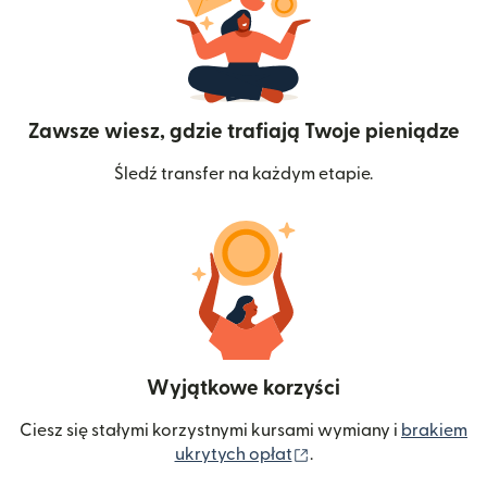
Zawsze wiesz, gdzie trafiają Twoje pieniądze
Śledź transfer na każdym etapie.
Wyjątkowe korzyści
Ciesz się stałymi korzystnymi kursami wymiany i
brakiem
(otwiera się w nowym 
ukrytych opłat
.