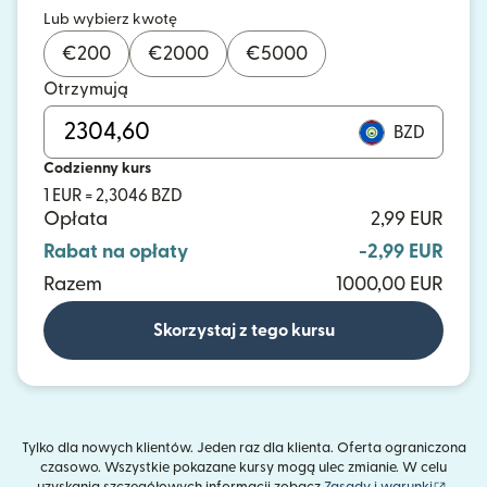
Lub wybierz kwotę
€
200
€
2000
€
5000
Otrzymują
BZD
Codzienny kurs
1 EUR = 2,3046 BZD
Opłata
2,99 EUR
Rabat na opłaty
-2,99 EUR
Razem
1000,00 EUR
Skorzystaj z tego kursu
Tylko dla nowych klientów. Jeden raz dla klienta. Oferta ograniczona
czasowo. Wszystkie pokazane kursy mogą ulec zmianie. W celu
(otwie