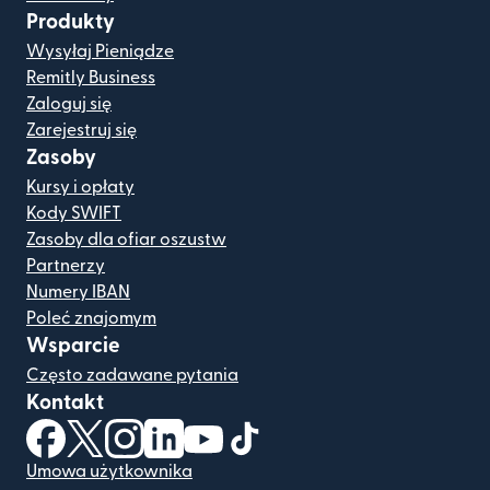
Produkty
Wysyłaj Pieniądze
Remitly Business
Zaloguj się
Zarejestruj się
Zasoby
Kursy i opłaty
Kody SWIFT
Zasoby dla ofiar oszustw
Partnerzy
Numery IBAN
Poleć znajomym
Wsparcie
Często zadawane pytania
Kontakt
(otwiera się w nowym oknie)
(otwiera się w nowym oknie)
(otwiera się w nowym oknie)
(otwiera się w nowym oknie)
(otwiera się w nowym oknie)
(otwiera się w nowym oknie
Umowa użytkownika