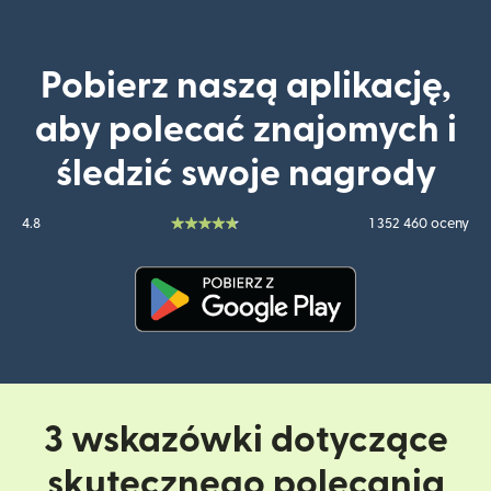
Pobierz naszą aplikację,
aby polecać znajomych i
śledzić swoje nagrody
4.8
1 352 460 oceny
(otwiera się w nowym oknie)
3 wskazówki dotyczące
skutecznego polecania