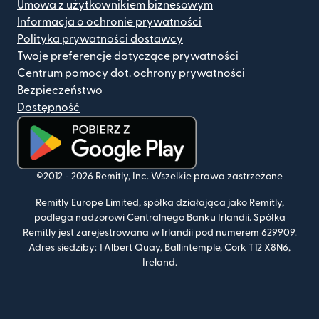
Umowa z użytkownikiem biznesowym
Informacja o ochronie prywatności
Polityka prywatności dostawcy
Twoje preferencje dotyczące prywatności
Centrum pomocy dot. ochrony prywatności
Bezpieczeństwo
Dostępność
(otwiera się w nowym oknie)
©2012 -
2026
Remitly, Inc.
Wszelkie prawa zastrzeżone
Remitly Europe Limited, spółka działająca jako Remitly,
podlega nadzorowi Centralnego Banku Irlandii. Spółka
Remitly jest zarejestrowana w Irlandii pod numerem 629909.
Adres siedziby: 1 Albert Quay, Ballintemple, Cork T12 X8N6,
Ireland.