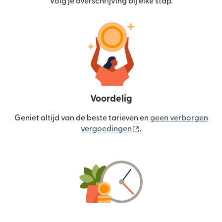
Volg je overschrijving bij elke stap.
Voordelig
Geniet altijd van de beste tarieven en
geen verborgen
(wordt geopend in een
vergoedingen
.