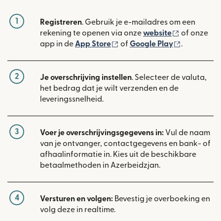
1
Registreren
. Gebruik je e-mailadres om een
(wordt geop
rekening te openen via onze
website
of onze
(wordt geopend in een nieuw
(wordt geo
app in de
App Store
of
Google Play
.
2
Je overschrijving instellen
. Selecteer de valuta,
het bedrag dat je wilt verzenden en de
leveringssnelheid.
3
Voer je overschrijvingsgegevens in:
Vul de naam
van je ontvanger, contactgegevens en bank- of
afhaalinformatie in. Kies uit de beschikbare
betaalmethoden in Azerbeidzjan.
4
Versturen en volgen:
Bevestig je overboeking en
volg deze in realtime.