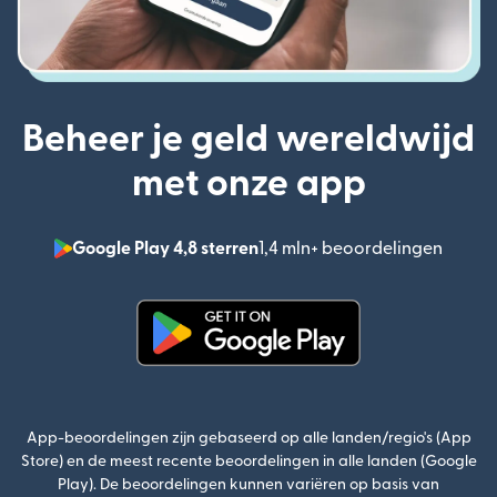
Beheer je geld wereldwijd
met onze app
Google Play 4,8 sterren
1,4 mln+ beoordelingen
(wordt
(wordt geopend in een nieuw v
App-beoordelingen zijn gebaseerd op alle landen/regio's (App
Store) en de meest recente beoordelingen in alle landen (Google
Play). De beoordelingen kunnen variëren op basis van