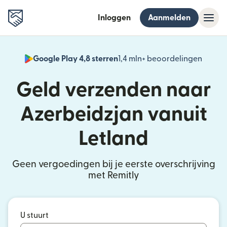
Inloggen
Aanmelden
Google Play 4,8 sterren
1,4 mln+ beoordelingen
(wordt
Geld verzenden naar
Azerbeidzjan vanuit
Letland
Geen vergoedingen bij je eerste overschrijving
met Remitly
U stuurt