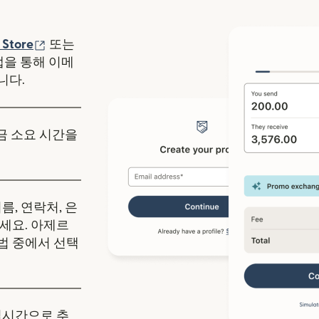
에서 열림)
(새 창에서 열림)
 Store
또는
y 앱을 통해 이메
니다.
송금 소요 시간을
름, 연락처, 은
세요. 아제르
법 중에서 선택
실시간으로 추