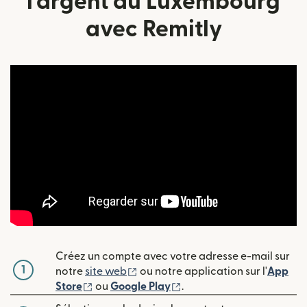
l'argent au Luxembourg
avec Remitly
Créez un compte avec votre adresse e-mail sur
1
(s'ouvre dans une nouvelle fenêtre
notre
site web
ou notre application sur l'
App
(s'ouvre dans une nouvelle fenêtre)
(s'ouvre dans une nouvell
Store
ou
Google Play
.