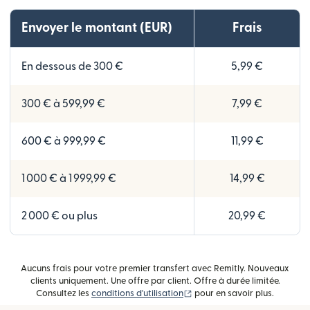
Envoyer le montant (EUR)
Frais
En dessous de 300 €
5,99 €
300 € à 599,99 €
7,99 €
600 € à 999,99 €
11,99 €
1 000 € à 1 999,99 €
14,99 €
2 000 € ou plus
20,99 €
Aucuns frais pour votre premier transfert avec Remitly. Nouveaux
clients uniquement. Une offre par client. Offre à durée limitée.
(s'ouvre dans une nouvelle fe
Consultez les
conditions d'utilisation
pour en savoir plus.