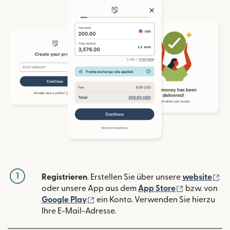
1
(w
Registrieren
. Erstellen Sie über unsere
website
(wird in ein
oder unsere App aus dem
App Store
bzw. von
(wird in einem neuen Fenster geöffn
Google Play
ein Konto. Verwenden Sie hierzu
Ihre E-Mail-Adresse.