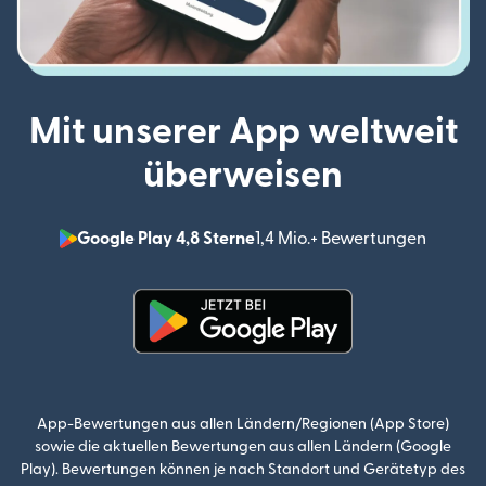
Mit unserer App weltweit
überweisen
Google Play 4,8 Sterne
1,4 Mio.+ Bewertungen
(wird i
(wird in einem neuen Fenster g
App-Bewertungen aus allen Ländern/Regionen (App Store)
sowie die aktuellen Bewertungen aus allen Ländern (Google
Play). Bewertungen können je nach Standort und Gerätetyp des