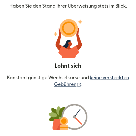
Haben Sie den Stand Ihrer Überweisung stets im Blick.
Lohnt sich
Konstant günstige Wechselkurse und
keine versteckten
(wird in einem neuen Fen
Gebühren
.