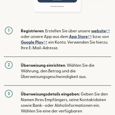
1
(w
Registrieren
. Erstellen Sie über unsere
website
(wird in ein
oder unsere App aus dem
App Store
bzw. von
(wird in einem neuen Fenster geöffn
Google Play
ein Konto. Verwenden Sie hierzu
Ihre E-Mail-Adresse.
2
Überweisung einrichten
. Wählen Sie die
Währung, den Betrag und die
Überweisungsgeschwindigkeit aus.
3
Überweisungsdetails eingeben:
Geben Sie den
Namen Ihres Empfängers, seine Kontaktdaten
sowie Bank- oder Abholinformationen ein.
Wählen Sie eine der verfügbaren