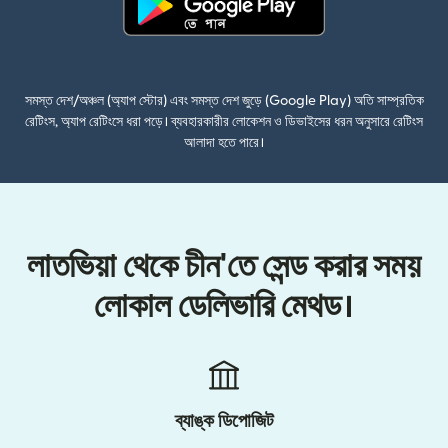
(নতুন উইন্ডোতে খুলবে)
সমস্ত দেশ/অঞ্চল (অ্যাপ স্টোর) এবং সমস্ত দেশ জুড়ে (Google Play) অতি সাম্প্রতিক
রেটিংস, অ্যাপ রেটিংসে ধরা পড়ে। ব্যবহারকারীর লোকেশন ও ডিভাইসের ধরন অনুসারে রেটিংস
আলাদা হতে পারে।
লাতভিয়া থেকে চীন'তে সেন্ড করার সময়
লোকাল ডেলিভারি মেথড।
ব্যাঙ্ক ডিপোজিট