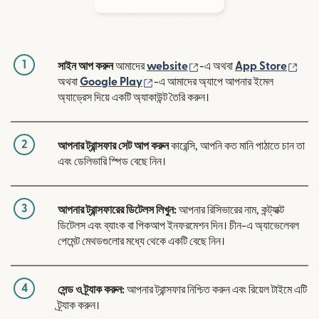
1
(নতুন উইন্ডোতে খুলবে)
(নতুন
সাইন আপ করুন
আমাদের
website
-এ অথবা
App Store
(নতুন উইন্ডোতে খুলবে)
অথবা
Google Play
-এ আমাদের অ্যাপে আপনার ইমেল
অ্যাড্রেস দিয়ে একটি অ্যাকাউন্ট তৈরি করুন।
2
আপনার ট্রান্সফার সেট আপ করুন
কারেন্সি, আপনি কত মানি পাঠাতে চান তা
এবং ডেলিভারি স্পিড বেছে নিন।
3
আপনার ট্রান্সফারের ডিটেলস লিখুন:
আপনার রিসিভারের নাম, কন্ট্যাক্ট
ডিটেলস এবং ব্যাংক বা পিকআপ ইনফরমেশন দিন। চীন-এ অ্যাভেলেবল
পেমেন্ট মেথডগুলোর মধ্যে থেকে একটি বেছে নিন।
4
সেন্ড ও ট্র্যাক করুন:
আপনার ট্রান্সফার নিশ্চিত করুন এবং রিয়েল টাইমে এটি
ট্র্যাক করুন।