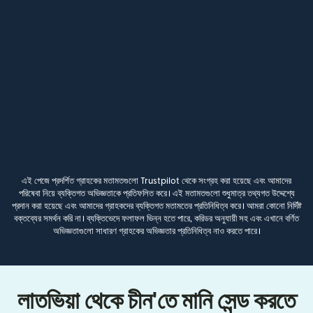
এই পেজে প্রদর্শিত গ্রাহকের মতামতগুলো Trustpilot থেকে সংগ্রহ করা হয়েছে এবং আমাদের
পরিষেবা নিয়ে ব্যক্তিগত অভিজ্ঞতাকে প্রতিফলিত করে। এই মতামতগুলো শুধুমাত্র তথ্যগত উদ্দেশ্যে
প্রদান করা হয়েছে এবং আমাদের গ্রাহকদের ব্যক্তিগত মতামতের প্রতিনিধিত্ব করে। আমরা কোনো নির্দিষ্ট
বক্তব্যের সমর্থন করি না। ব্যক্তিভেদে ফলাফল ভিন্ন হতে পারে, করিডর অনুযায়ী সহ এবং এখানে বর্ণিত
অভিজ্ঞতাগুলো সাধারণ গ্রাহকের অভিজ্ঞতার প্রতিনিধিত্ব নাও করতে পারে।
লাতভিয়া থেকে চীন'তে মানি সেন্ড করতে