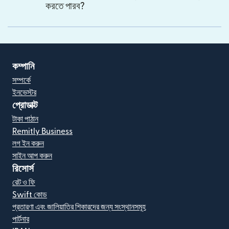
করতে পারব?
কম্পানি
সম্পর্কে
ইনভেস্টর
প্রোডাক্ট
টাকা পাঠান
Remitly Business
লগ ইন করুন
সাইন আপ করুন
রিসোর্স
রেট ও ফি
Swift কোড
প্রতারণা এবং জালিয়াতির শিকারদের জন্য সংস্থানসমূহ
পার্টনার