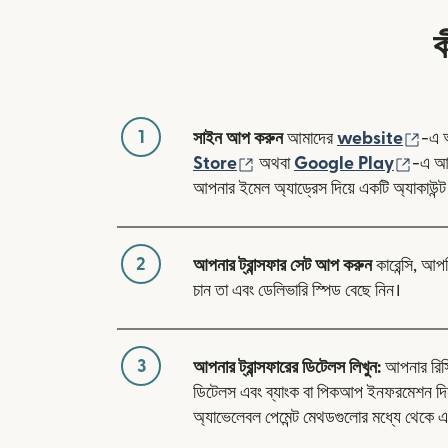
ক
1
(নতু
সাইন আপ করুন
আমাদের
website
-এ 
(নতুন উইন্ডোতে খুলবে)
(নতুন 
Store
অথবা
Google Play
-এ আম
আপনার ইমেল অ্যাড্রেস দিয়ে একটি অ্যাকাউন্ট
2
আপনার ট্রান্সফার সেট আপ করুন
কারেন্সি, আপ
চান তা এবং ডেলিভারি স্পিড বেছে নিন।
3
আপনার ট্রান্সফারের ডিটেলস লিখুন:
আপনার রিসিভা
ডিটেলস এবং ব্যাংক বা পিকআপ ইনফরমেশন দি
অ্যাভেলেবল পেমেন্ট মেথডগুলোর মধ্যে থেকে এ