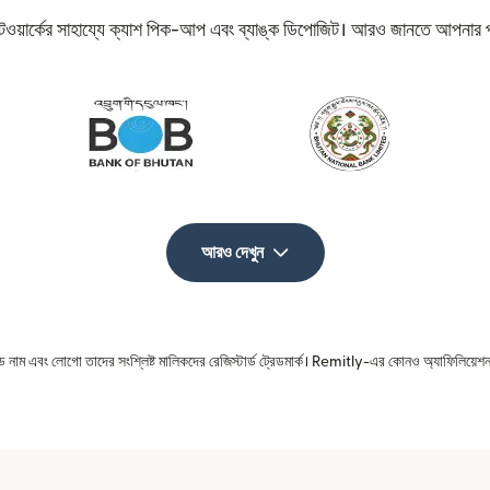
েটওয়ার্কের সাহায্যে ক্যাশ পিক-আপ এবং ব্যাঙ্ক ডিপোজিট। আরও জানতে আপনার প
আরও দেখুন
রেড নাম এবং লোগো তাদের সংশ্লিষ্ট মালিকদের রেজিস্টার্ড ট্রেডমার্ক। Remitly-এর কোনও অ্যাফিলিয়েশন 