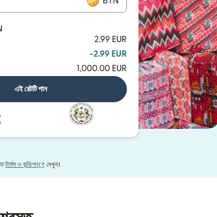
BTN
N
2.99 EUR
-2.99 EUR
1,000.00 EUR
এই রেটটি পান
(নতুন উইন্ডোতে খুলবে)
নতে
টার্মস ও কন্ডিশন
দেখুন।