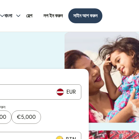
বাংলা
হেল্প
লগ ইন করুন
সাইন আপ করুন
EUR
করুন
000
€
5,000