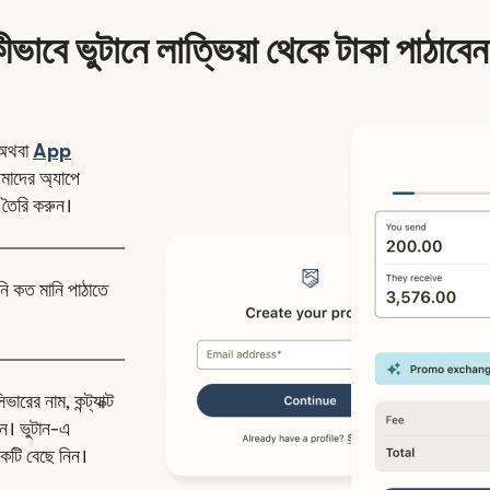
ীভাবে ভুটানে লাত্ভিয়া থেকে টাকা পাঠাবে
ন উইন্ডোতে খুলবে)
অথবা
App
উইন্ডোতে খুলবে)
াদের অ্যাপে
 তৈরি করুন।
নি কত মানি পাঠাতে
রের নাম, কন্ট্যাক্ট
ন। ভুটান-এ
কটি বেছে নিন।