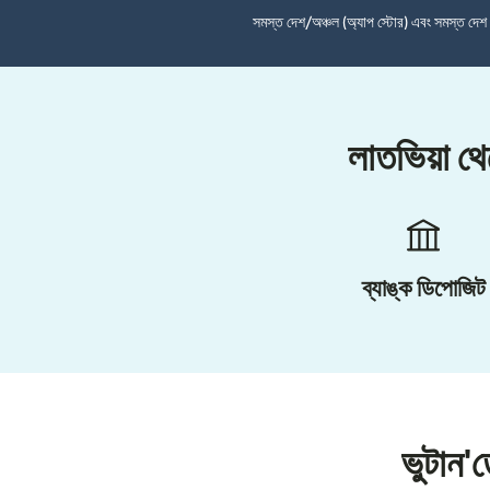
সমস্ত দেশ/অঞ্চল (অ্যাপ স্টোর) এবং সমস্ত দে
লাতভিয়া থ
ব্যাঙ্ক ডিপোজিট
ভুটান'