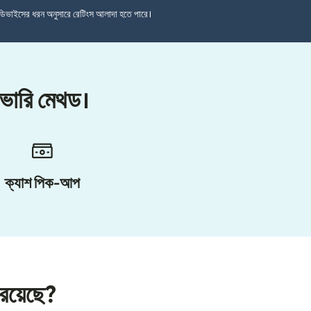
ডিভাইসের ধরন অনুসারে রেটিংস আলাদা হতে পারে।
িভারি মেথড।
ক্যাশ পিক-আপ
 রয়েছে?