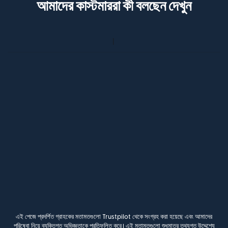
আমাদের কাস্টমাররা কী বলছেন দেখুন
এই পেজে প্রদর্শিত গ্রাহকের মতামতগুলো Trustpilot থেকে সংগ্রহ করা হয়েছে এবং আমাদের
পরিষেবা নিয়ে ব্যক্তিগত অভিজ্ঞতাকে প্রতিফলিত করে। এই মতামতগুলো শুধুমাত্র তথ্যগত উদ্দেশ্যে