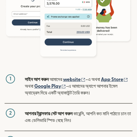
1
(নতুন উইন্ডোতে খুলবে)
(নতুন
সাইন আপ করুন
আমাদের
website
-এ অথবা
App Store
(নতুন উইন্ডোতে খুলবে)
অথবা
Google Play
-এ আমাদের অ্যাপে আপনার ইমেল
অ্যাড্রেস দিয়ে একটি অ্যাকাউন্ট তৈরি করুন।
2
আপনার ট্রান্সফার সেট আপ করুন
কারেন্সি, আপনি কত মানি পাঠাতে চান তা
এবং ডেলিভারি স্পিড বেছে নিন।