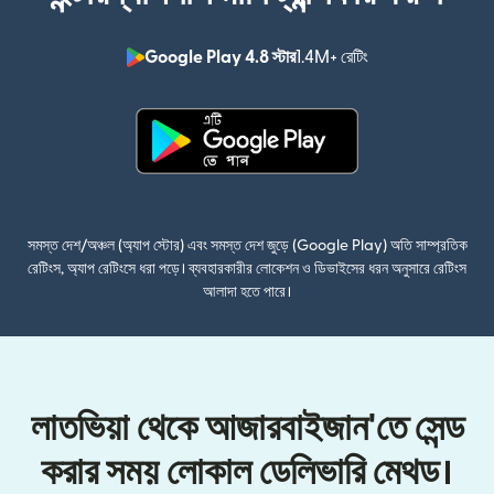
Google Play 4.8 স্টার
1.4M+ রেটিং
(নতুন উইন্ডোতে খুলবে)
(নতুন উইন্ডোতে খুলবে)
সমস্ত দেশ/অঞ্চল (অ্যাপ স্টোর) এবং সমস্ত দেশ জুড়ে (Google Play) অতি সাম্প্রতিক
রেটিংস, অ্যাপ রেটিংসে ধরা পড়ে। ব্যবহারকারীর লোকেশন ও ডিভাইসের ধরন অনুসারে রেটিংস
আলাদা হতে পারে।
লাতভিয়া থেকে আজারবাইজান'তে সেন্ড
করার সময় লোকাল ডেলিভারি মেথড।