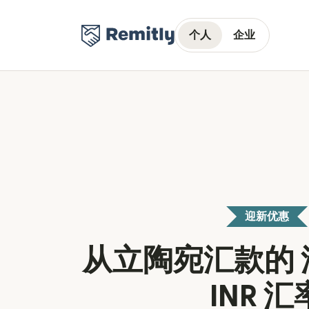
个人
企业
迎新优惠
从立陶宛汇款的 汇
INR 汇