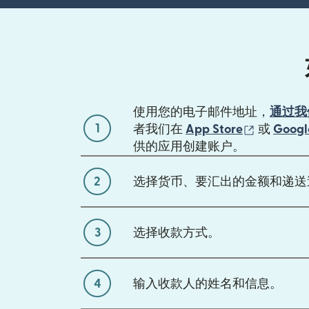
使用您的电子邮件地址，
通过我
1
（在新窗
者我们在
App Store
或
Googl
供的应用创建账户。
2
选择货币、要汇出的金额和递送
3
选择收款方式。
4
输入收款人的姓名和信息。