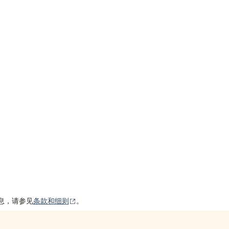
（在新窗口中打开）
信息，请参见
条款和细则
。