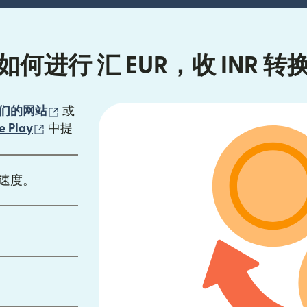
如何进行 汇 EUR，收 INR 转
（在新窗口中打开）
们的网站
或
口中打开）
（在新窗口中打开）
e Play
中提
速度。