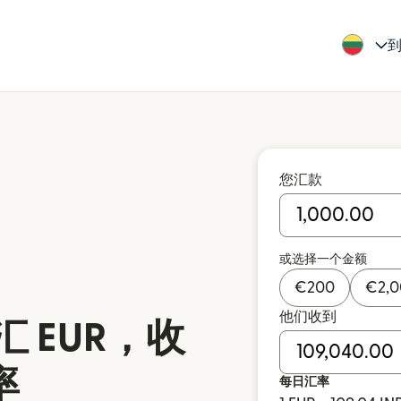
到
您汇款
或选择一个金额
€
200
€
2,
他们收到
 EUR，收
率
每日汇率