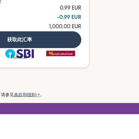
R
0.99 EUR
-0.99 EUR
1,000.00 EUR
获取此汇率
以及更多
（在新窗口中打开）
，请参见
条款和细则
。