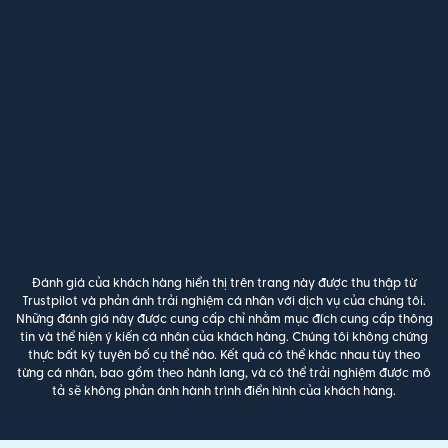
Đánh giá của khách hàng hiển thị trên trang này được thu thập từ
Trustpilot và phản ánh trải nghiệm cá nhân với dịch vụ của chúng tôi.
Những đánh giá này được cung cấp chỉ nhằm mục đích cung cấp thông
tin và thể hiện ý kiến cá nhân của khách hàng. Chúng tôi không chứng
thực bất kỳ tuyên bố cụ thể nào. Kết quả có thể khác nhau tùy theo
từng cá nhân, bao gồm theo hành lang, và có thể trải nghiệm được mô
tả sẽ không phản ánh hành trình điển hình của khách hàng.