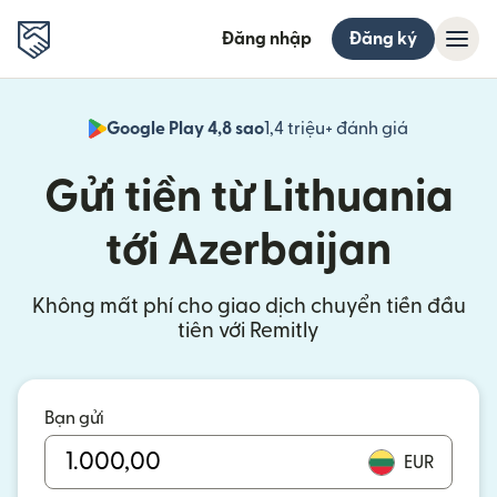
Đăng nhập
Đăng ký
Google Play 4,8 sao
1,4 triệu+ đánh giá
(mở trong 
Gửi tiền từ Lithuania
tới Azerbaijan
Không mất phí cho giao dịch chuyển tiền đầu
tiên với Remitly
Bạn gửi
EUR