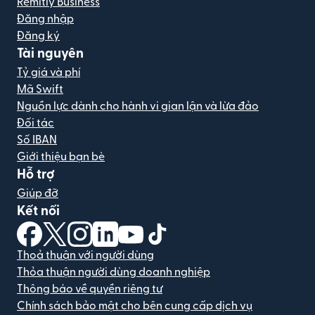
Remitly Business
Đăng nhập
Đăng ký
Tài nguyên
Tỷ giá và phí
Mã Swift
Nguồn lực dành cho hành vi gian lận và lừa đảo
Đối tác
Số IBAN
Giới thiệu bạn bè
Hỗ trợ
Giúp đỡ
Kết nối
(mở trong cửa sổ mới)
(mở trong cửa sổ mới)
(mở trong cửa sổ mới)
(mở trong cửa sổ mới)
(mở trong cửa sổ mới)
(mở trong cửa sổ mới)
Thoả thuận với người dùng
Thỏa thuận người dùng doanh nghiệp
Thông báo về quyền riêng tư
Chính sách bảo mật cho bên cung cấp dịch vụ