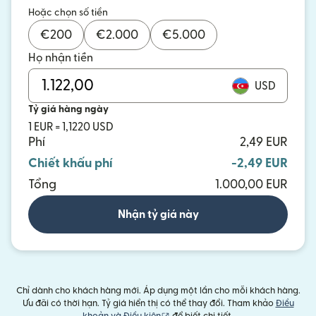
Hoặc chọn số tiền
€
200
€
2.000
€
5.000
Họ nhận tiền
USD
Tỷ giá hàng ngày
1 EUR = 1,1220 USD
Phí
2,49 EUR
Chiết khấu phí
-2,49 EUR
Tổng
1.000,00 EUR
Nhận tỷ giá này
Chỉ dành cho khách hàng mới. Áp dụng một lần cho mỗi khách hàng.
Ưu đãi có thời hạn. Tỷ giá hiển thị có thể thay đổi. Tham khảo
Điều
(mở trong cửa sổ mới)