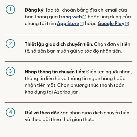
1
Đăng ký
. Tạo tài khoản bằng địa chỉ email của
(mở trong cửa sổ mới)
bạn thông qua
trang web
hoặc ứng dụng của
(mở trong cửa sổ mới)
(mở
chúng tôi trên
App Store
hoặc
Google Play
.
2
Thiết lập giao dịch chuyển tiền
. Chọn đơn vị tiền
tệ, số tiền bạn muốn gửi và tốc độ nhận tiền.
3
Nhập thông tin chuyển tiền:
Điền tên người nhận,
thông tin liên hệ và thông tin ngân hàng hoặc
nhận tiền mặt. Chọn phương thức thanh toán
khả dụng tại Azerbaijan.
4
Gửi và theo dõi:
Xác nhận giao dịch chuyển tiền
và theo dõi theo thời gian thực.