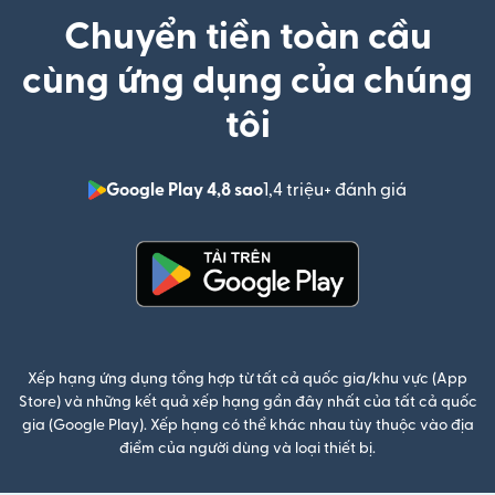
Chuyển tiền toàn cầu
cùng ứng dụng của chúng
tôi
Google Play 4,8 sao
1,4 triệu+ đánh giá
(mở trong 
(mở trong cửa sổ mới)
Xếp hạng ứng dụng tổng hợp từ tất cả quốc gia/khu vực (App
Store) và những kết quả xếp hạng gần đây nhất của tất cả quốc
gia (Google Play). Xếp hạng có thể khác nhau tùy thuộc vào địa
điểm của người dùng và loại thiết bị.