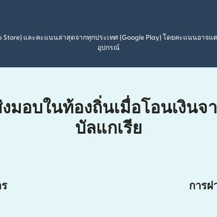
pp Store) และคะแนนล่าสุดจากทุกประเทศ (Google Play) โดยคะแนนอาจแ
อุปกรณ์
่งมอบในท้องถิ่นเมื่อโอนเงินจา
บัลแกเรีย
าร
การฝา