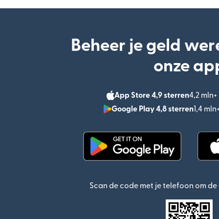
Beheer je geld wer
onze ap
App Store 4,9 sterren
4,2 mln
Google Play 4,8 sterren
1,4 ml
(wordt geopend in een n
Scan de code met je telefoon om d