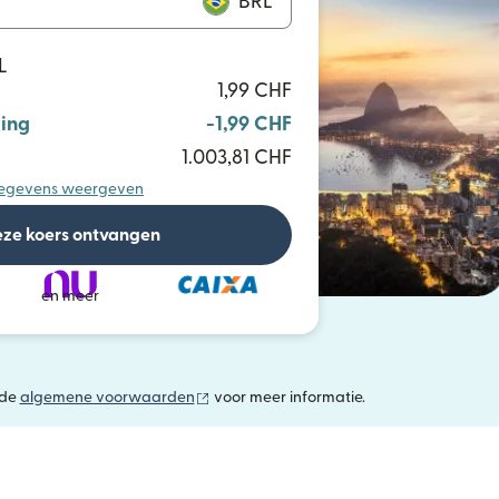
BRL
L
1,99 CHF
ing
-1,99 CHF
1.003,81 CHF
egevens weergeven
ze koers ontvangen
en meer
(wordt geopend in een nieuw venster)
 de
algemene voorwaarden
voor meer informatie.