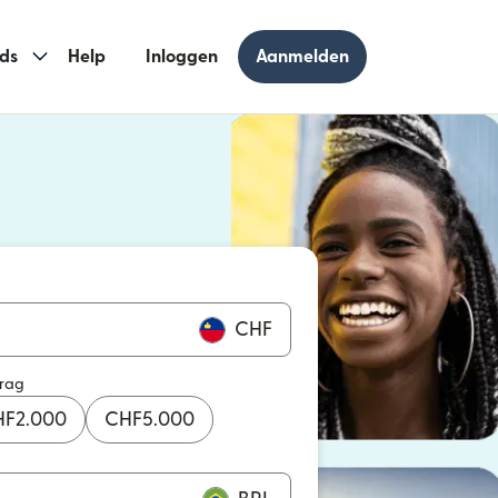
ds
Help
Inloggen
Aanmelden
 geopend in een nieuw venster)
geopend in een nieuw venster)
CHF
drag
HF
2.000
CHF
5.000