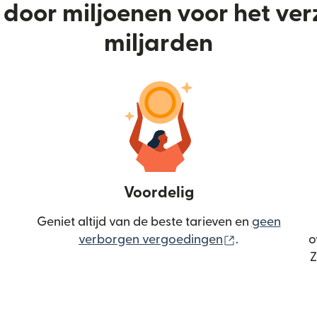
door miljoenen voor het ve
miljarden
Voordelig
Geniet altijd van de beste tarieven en
geen
(wordt geopen
verborgen vergoedingen
.
o
Z