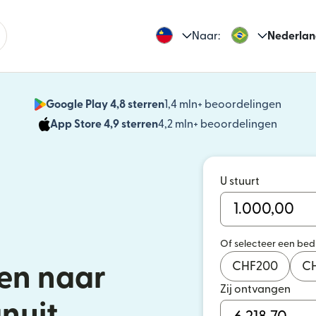
Naar:
Nederlan
Google Play 4,8 sterren
1,4 mln+ beoordelingen
(wordt
App Store 4,9 sterren
4,2 mln+ beoordelingen
(wordt 
U stuurt
Of selecteer een be
CHF
200
C
en naar
Zij ontvangen
anuit