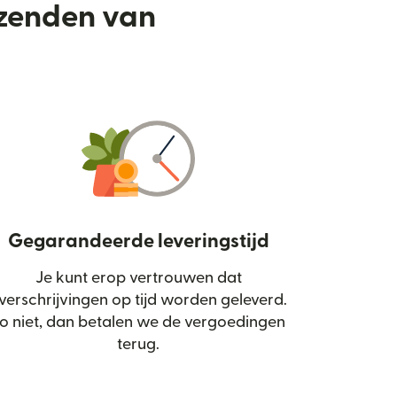
rzenden van
Gegarandeerde leveringstijd
Je kunt erop vertrouwen dat
d in een nieuw venster)
verschrijvingen op tijd worden geleverd.
o niet, dan betalen we de vergoedingen
terug.