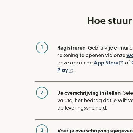
Hoe stuur 
1
Registreren
. Gebruik je e-mail
rekening te openen via onze
we
(wo
onze app in de
App Store
of
(wordt geopend in een n
Play
.
2
Je overschrijving instellen
. Sel
valuta, het bedrag dat je wilt 
de leveringssnelheid.
3
Voer je overschrijvingsgegevens