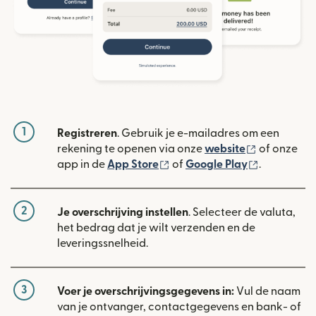
1
Registreren
. Gebruik je e-mailadres om een
(wordt geop
rekening te openen via onze
website
of onze
(wordt geopend in een nieuw
(wordt geo
app in de
App Store
of
Google Play
.
2
Je overschrijving instellen
. Selecteer de valuta,
het bedrag dat je wilt verzenden en de
leveringssnelheid.
3
Voer je overschrijvingsgegevens in:
Vul de naam
van je ontvanger, contactgegevens en bank- of