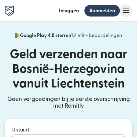
Inloggen
Aanmelden
Google Play 4,8 sterren
1,4 mln+ beoordelingen
(wordt
Geld verzenden naar
Bosnië-Herzegovina
vanuit Liechtenstein
Geen vergoedingen bij je eerste overschrijving
met Remitly
U stuurt