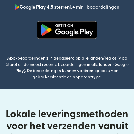
Google Play 4,8 sterren
1,4 mln+ beoordelingen
(wordt
(wordt geopend in een nieuw v
App-beoordelingen zijn gebaseerd op alle landen/regio's (App
Store) en de meest recente beoordelingen in alle landen (Google
Play). De beoordelingen kunnen variëren op basis van
gebruikerslocatie en apparaattype.
Lokale leveringsmethoden
voor het verzenden vanuit